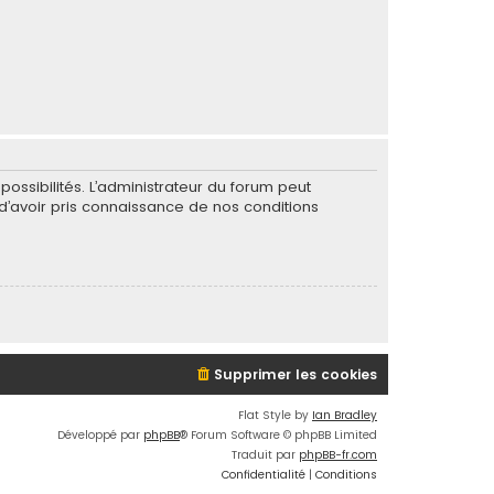
ssibilités. L’administrateur du forum peut
’avoir pris connaissance de nos conditions
Supprimer les cookies
Flat Style by
Ian Bradley
Développé par
phpBB
® Forum Software © phpBB Limited
Traduit par
phpBB-fr.com
Confidentialité
|
Conditions