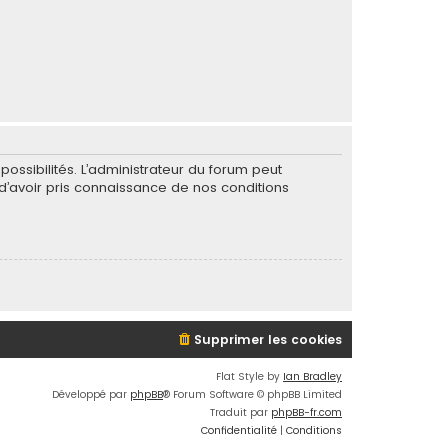
ssibilités. L’administrateur du forum peut
’avoir pris connaissance de nos conditions
Supprimer les cookies
Flat Style by
Ian Bradley
Développé par
phpBB
® Forum Software © phpBB Limited
Traduit par
phpBB-fr.com
Confidentialité
|
Conditions