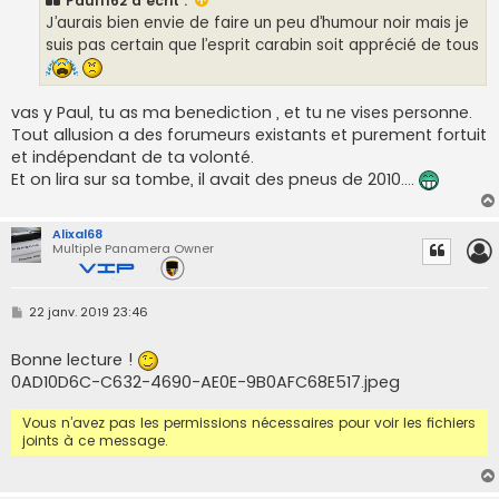
Paul1162
a écrit :
g
e
J’aurais bien envie de faire un peu d’humour noir mais je
suis pas certain que l’esprit carabin soit apprécié de tous
vas y Paul, tu as ma benediction , et tu ne vises personne.
Tout allusion a des forumeurs existants et purement fortuit
et indépendant de ta volonté.
Et on lira sur sa tombe, il avait des pneus de 2010....
Alixal68
Multiple Panamera Owner
M
22 janv. 2019 23:46
e
s
s
Bonne lecture !
a
0AD10D6C-C632-4690-AE0E-9B0AFC68E517.jpeg
g
e
Vous n’avez pas les permissions nécessaires pour voir les fichiers
joints à ce message.