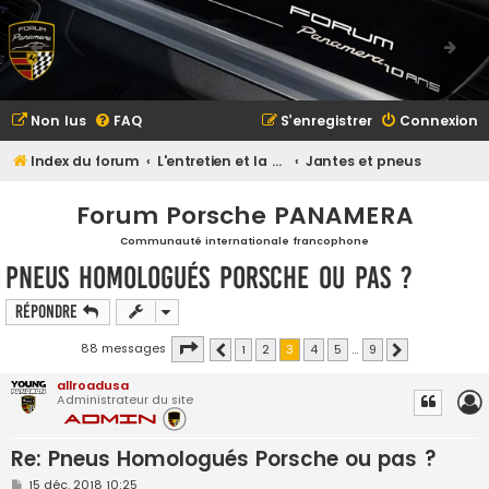
Non lus
FAQ
S’enregistrer
Connexion
Index du forum
L'entretien et la maintenance
Jantes et pneus
Forum Porsche PANAMERA
Communauté internationale francophone
Pneus Homologués Porsche ou pas ?
Répondre
Page
3
sur
9
88 messages
1
2
3
4
5
…
9
Précédente
Suivante
allroadusa
Administrateur du site
Re: Pneus Homologués Porsche ou pas ?
M
15 déc. 2018 10:25