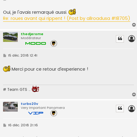
e
s
s
Oui, je l'avais remarqué aussi.
a
Re: roues avant qui rippent ! (Post by allroadusa #18705)
g
e
thedjerome
Modérateur
M
15 déc. 2018 12:41
e
s
s
Merci pour ce retour d’experience !
a
g
e
# Team GTS …
turbo20v
Very Important Panamera
M
16 déc. 2018 21:16
e
s
s