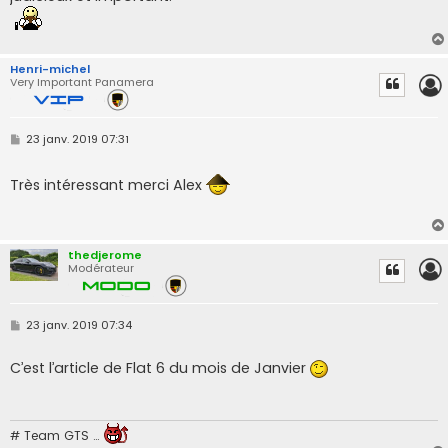
Henri-michel
Very Important Panamera
M
23 janv. 2019 07:31
e
s
s
Très intéressant merci Alex
a
g
e
thedjerome
Modérateur
M
23 janv. 2019 07:34
e
s
s
C’est l’article de Flat 6 du mois de Janvier
a
g
e
# Team GTS …