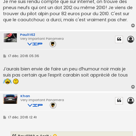
Je me suis rendu compte que sur internet, on trouve des
a
pneus neufs qui ont un dot 2012 ou même 2010! Je viens de
g
e
trouver du pilot alpin pour 82 euros pour du 2010. C'est sur
que le caoutchouc a durci, mais c'est vraiment pas cher.
Paul1162
Very Important Panamera
M
17 déc. 2018 05:36
e
s
s
J’aurais bien envie de faire un peu d’humour noir mais je
a
suis pas certain que l’esprit carabin soit apprécié de tous
g
e
Khan
Very Important Panamera
M
17 déc. 2018 12:41
e
s
s
a