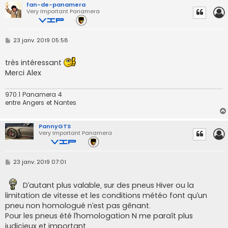
fan-de-panamera
Very Important Panamera
M
23 janv. 2019 05:58
e
s
s
très intéressant
a
Merci Alex
g
e
970.1 Panamera 4
entre Angers et Nantes
PannyGTS
Very Important Panamera
M
23 janv. 2019 07:01
e
s
s
D’autant plus valable, sur des pneus Hiver ou la
a
g
limitation de vitesse et les conditions météo font qu’un
e
pneu non homologué n’est pas gênant.
Pour les pneus été l’homologation N me paraît plus
judicieux et important.