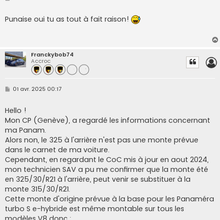
e
s
s
Punaise oui tu as tout à fait raison!
a
g
e
Franckybob74
Accroc
M
01 avr. 2025 00:17
e
s
s
Hello !
a
Mon CP (Genève), a regardé les informations concernant
g
e
ma Panam.
Alors non, le 325 à l'arrière n'est pas une monte prévue
dans le carnet de ma voiture.
Cependant, en regardant le CoC mis à jour en aout 2024,
mon technicien SAV a pu me confirmer que la monte été
en 325/30/R21 à l'arrière, peut venir se substituer à la
monte 315/30/R21.
Cette monte d'origine prévue à la base pour les Panaméra
turbo S e-hybride est même montable sur tous les
modèles V8 donc :