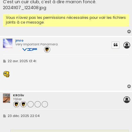
C'est un cuir club, c'est à dire marron foncé.
20241107_122408.jpg
Vous n’avez pas les permissions nécessaires pour voir les fichiers
joints à ce message.
jmro
Very Important Panamera
M
22 avr. 2025 13:41
e
s
s
a
g
e
KROliv
Tôlier
M
23 déc. 2025 22:04
e
s
s
a