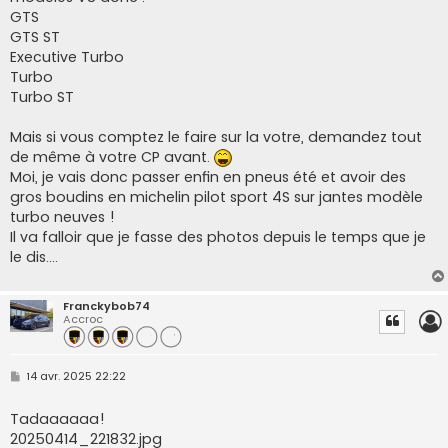
GTS
GTS ST
Executive Turbo
Turbo
Turbo ST
Mais si vous comptez le faire sur la votre, demandez tout
de même à votre CP avant.
Moi, je vais donc passer enfin en pneus été et avoir des
gros boudins en michelin pilot sport 4S sur jantes modèle
turbo neuves !
Il va falloir que je fasse des photos depuis le temps que je
le dis....
Franckybob74
Accroc
M
14 avr. 2025 22:22
e
s
s
Tadaaaaaa!
a
20250414_221832.jpg
g