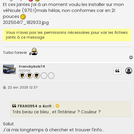
a
Et ces jantes j’ai à un moment voulu les installer sur mon
g
e
véhicule (970.1)mais hélas, non conformes car en 21
pouces
20250417_182933.jpg
Vous n’avez pas les permissions nécessaires pour voir les fichiers
joints à ce message.
Turbo forever
Franckybob74
Accroc
M
22 avr. 2025 12:37
e
s
s
a
FRAN0954
a écrit :
g
e
Très beau ce bleu , et l’intérieur ? Couleur ?
Salut.
J'ai mis longtemps à chercher et trouver l'info...