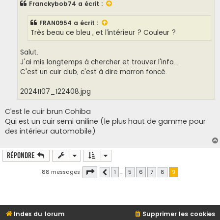
Franckybob74
a écrit :
g
e
FRAN0954
a écrit :
Très beau ce bleu , et l’intérieur ? Couleur ?
Salut.
J'ai mis longtemps à chercher et trouver l'info...
C'est un cuir club, c'est à dire marron foncé.
20241107_122408.jpg
C’est le cuir brun Cohiba
Qui est un cuir semi aniline (le plus haut de gamme pour
des intérieur automobile)
Répondre
Page
9
sur
9
88 messages
1
…
5
6
7
8
9
Précédente
Index du forum
Supprimer les cookies