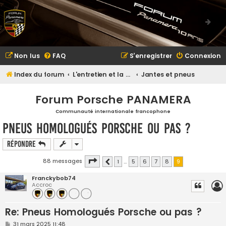
Non lus
FAQ
S’enregistrer
Connexion
Index du forum
L'entretien et la maintenance
Jantes et pneus
Forum Porsche PANAMERA
Communauté internationale francophone
Pneus Homologués Porsche ou pas ?
Répondre
Page
9
sur
9
88 messages
1
…
5
6
7
8
9
Précédente
Franckybob74
Accroc
Re: Pneus Homologués Porsche ou pas ?
M
31 mars 2025 11:48