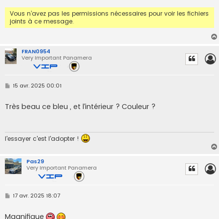
e
Vous n’avez pas les permissions nécessaires pour voir les fichiers
joints à ce message.
FRAN0954
Very Important Panamera
M
15 avr. 2025 00:01
e
s
s
Très beau ce bleu , et l’intérieur ? Couleur ?
a
g
e
l'essayer c'est l'adopter !
Pas29
Very Important Panamera
M
17 avr. 2025 18:07
e
s
s
Magnifique