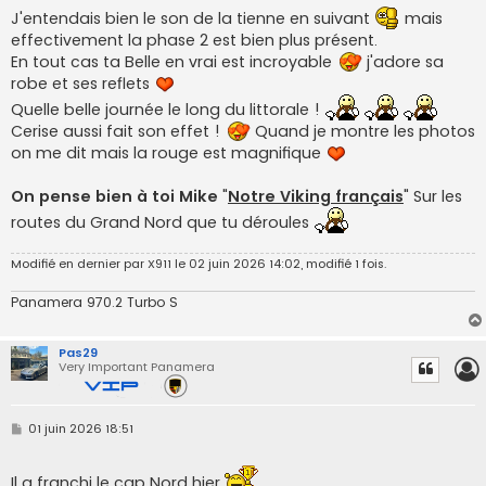
s
J'entendais bien le son de la tienne en suivant
mais
a
effectivement la phase 2 est bien plus présent.
g
e
En tout cas ta Belle en vrai est incroyable
j'adore sa
robe et ses reflets
Quelle belle journée le long du littorale !
Cerise aussi fait son effet !
Quand je montre les photos
on me dit mais la rouge est magnifique
On pense bien à toi Mike
"
Notre Viking français
" Sur les
routes du Grand Nord que tu déroules
Modifié en dernier par
X911
le 02 juin 2026 14:02, modifié 1 fois.
Panamera 970.2 Turbo S
Pas29
Very Important Panamera
M
01 juin 2026 18:51
e
s
s
Il a franchi le cap Nord hier
a