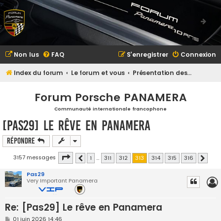
Non lus
FAQ
S’enregistrer
Connexion
Index du forum
Le forum et vous
Présentation des membres
Forum Porsche PANAMERA
Communauté internationale francophone
[Pas29] Le rêve en Panamera
Répondre
Page
313
sur
316
3157 messages
1
…
311
312
313
314
315
316
Précédente
Suivan
Pas29
Very Important Panamera
Re: [Pas29] Le rêve en Panamera
M
01 juin 2026 14:46