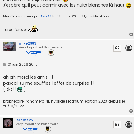
g
J’espère qu’il peut dormir avec les nuits blanches là haut
e
Modifié en dernier par
Pas29
le 02 juin 2026 11:21, modifié 4 fois.
Turbo forever
mike2983
Very Important Panamera
M
01 juin 2026 20:15
e
s
s
ah ah merci les amis ...!
a
pascal, tu me souffles l effet de surprise !!!
g
e
( tkt!!
)
propriétaire Panaméra 4E hybride Platinium édition 2023 depuis le
26/10/2022
jerome25
Very Important Panamera