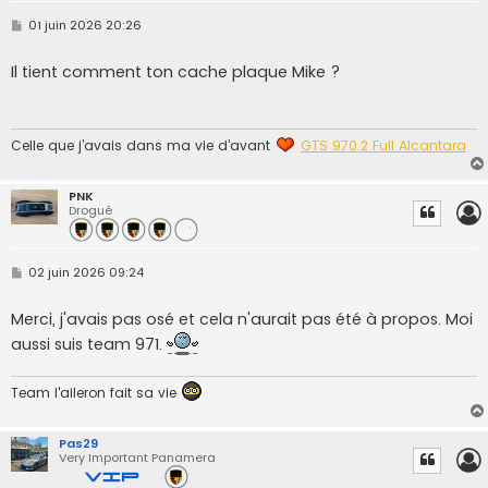
M
01 juin 2026 20:26
e
s
s
Il tient comment ton cache plaque Mike ?
a
g
e
Celle que j’avais dans ma vie d’avant
GTS 970.2 Full Alcantara
PNK
Drogué
M
02 juin 2026 09:24
e
s
s
Merci, j'avais pas osé et cela n'aurait pas été à propos. Moi
a
g
aussi suis team 971.
e
Team l'aileron fait sa vie
Pas29
Very Important Panamera