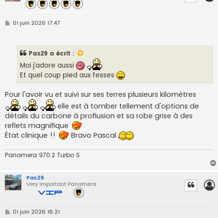
M
01 juin 2026 17:47
e
s
s
a
Pas29
a écrit :
g
e
Moi j’adore aussi
Et quel coup pied aux fesses
Pour l'avoir vu et suivi sur ses terres plusieurs kilomètres
elle est à tomber tellement d'options de
détails du carbone à profiusion et sa robe grise à des
reflets magnifique
État clinique !!
Bravo Pascal
Panamera 970.2 Turbo S
Pas29
Very Important Panamera
M
01 juin 2026 18:21
e