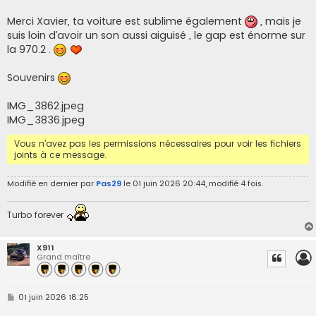
s
s
Merci Xavier, ta voiture est sublime également
, mais je
a
suis loin d’avoir un son aussi aiguisé , le gap est énorme sur
g
e
la 970.2 .
Souvenirs
IMG_3862.jpeg
IMG_3836.jpeg
Vous n’avez pas les permissions nécessaires pour voir les fichiers
joints à ce message.
Modifié en dernier par
Pas29
le 01 juin 2026 20:44, modifié 4 fois.
Turbo forever
X911
Grand maître
M
01 juin 2026 18:25
e
s