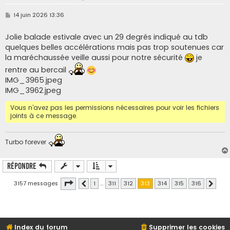
M
14 juin 2026 13:36
e
s
s
Jolie balade estivale avec un 29 degrés indiqué au tdb
a
quelques belles accélérations mais pas trop soutenues car
g
e
la maréchaussée veille aussi pour notre sécurité
je
rentre au bercail
IMG_3965.jpeg
IMG_3962.jpeg
Vous n’avez pas les permissions nécessaires pour voir les fichiers
joints à ce message.
Turbo forever
Répondre
Page
313
sur
316
3157 messages
1
…
311
312
313
314
315
316
Précédente
Suivan
Index du forum
Supprimer les cookies