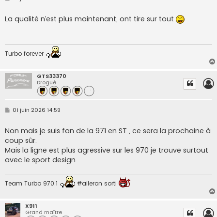
e
s
s
La qualité n’est plus maintenant, ont tire sur tout
a
g
e
Turbo forever
GTS33370
Drogué
M
01 juin 2026 14:59
e
s
s
Non mais je suis fan de la 971 en ST , ce sera la prochaine à
a
coup sûr.
g
e
Mais la ligne est plus agressive sur les 970 je trouve surtout
avec le sport design
Team Turbo 970.1
#aileron sorti
X911
Grand maître