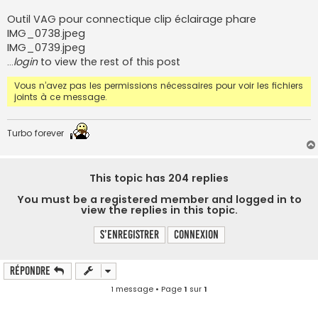
s
s
Outil VAG pour connectique clip éclairage phare
a
IMG_0738.jpeg
g
e
IMG_0739.jpeg
…
login
to view the rest of this post
Vous n’avez pas les permissions nécessaires pour voir les fichiers
joints à ce message.
Turbo forever
This topic has
204
replies
You must be a registered member and logged in to
view the replies in this topic.
S’enregistrer
Connexion
Répondre
1 message • Page
1
sur
1