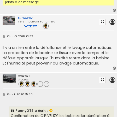
joints à ce message.
turbo20v
Very Important Panamera
M
13 août 2018 13:57
e
s
s
Il y a un lien entre la défaillance et le lavage automatique.
a
La protection de la bobine se fissure avec le temps, et le
g
e
défaut apparaît lorsque l'humidité rentre dans la bobine.
Et l'humidité peut provenir du lavage automatique.
waka76
Accroc
M
15 oct. 2020 15:50
e
s
s
a
PannyGTS
a écrit :
g
e
Confirmation du C.P VELIZY, les bobines 1er génération à