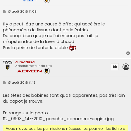
M
13 août 2018 11:09
e
s
s
Il y a peut-être une cause à effet qui accélère le
a
phénomène de fissure dont parle Patrick.
g
e
Du coup, bien que je ne l'ai encore pas fait, je
m'apsteindrai de la laver à chaud.
Pas la peine de tenter le diable
allroadusa
Administrateur du site
M
13 août 2018 11:19
e
s
s
Les têtes des bobines sont quasi apparentes, pas très loin
a
du capot je trouve.
g
e
En rouge sur la photo :
112_0903_14z-2010_porsche_panamera-engine.jpg
Vous n’avez pas les permissions nécessaires pour voir les fichiers