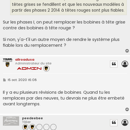
têtes grises se fendillent et que les nouveaux modèles à
partir des phases 2 2014 à têtes rouges sont plus fiables.
Sur les phases I, on peut remplacer les bobines à tête grise
contre des bobines à tête rouge ?
Si non, y'a-t'il un autre moyen de rendre le système plus
fiable lors du remplacement ?
allroadusa
Administrateur du site
M
15 oct. 2020 16:08
e
s
s
Il y a eu plusieurs révisions de bobines. Quand tu les
a
remplaces par des neuves, tu devrais ne plus être embeté
g
e
avant longtemps.
peedeebee
Tôlier