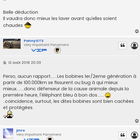
e
s
s
Belle déduction
a
Il vaudra donc mieux les laver avant qu’elles soient
g
e
chaudes
PannyGTS
Very Important Panamera
M
12 août 2018 20:33
e
s
s
Perso, aucun rapport.......Les bobines 1er/2eme génération à
a
partir de 100.000km se fissurent ou bug à qui mieux
g
e
mieux........donc défenseur de la cause animale depuis la
première heure, l'éléphant bleu à bon dos.......
..coïncidence, surtout, les dites bobines sont bien cachées
et protégées.
jmro
Very Important Panamera