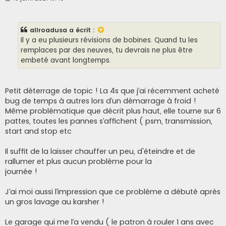
e
s
s
a
allroadusa
a écrit :
g
e
Il y a eu plusieurs révisions de bobines. Quand tu les
remplaces par des neuves, tu devrais ne plus être
embeté avant longtemps.
Petit déterrage de topic ! La 4s que j’ai récemment acheté
bug de temps à autres lors d’un démarrage à froid !
Même problématique que décrit plus haut, elle tourne sur 6
pattes, toutes les pannes s’affichent ( psm, transmission,
start and stop etc
Il suffit de la laisser chauffer un peu, d'éteindre et de
rallumer et plus aucun problème pour la
journée !
J’ai moi aussi l’impression que ce problème a débuté après
un gros lavage au karsher !
Le garage qui me l’a vendu ( le patron à rouler 1 ans avec