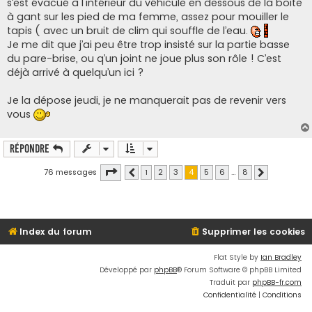
s’est évacué à l'intérieur du véhicule en dessous de la boite
à gant sur les pied de ma femme, assez pour mouiller le
tapis ( avec un bruit de clim qui souffle de l’eau.
Je me dit que j’ai peu être trop insisté sur la partie basse
du pare-brise, ou q’un joint ne joue plus son rôle ! C’est
déjà arrivé à quelqu’un ici ?
Je la dépose jeudi, je ne manquerait pas de revenir vers
vous
Répondre
Page
4
sur
8
76 messages
1
2
3
4
5
6
…
8
Précédente
Suivante
Index du forum
Supprimer les cookies
Flat Style by
Ian Bradley
Développé par
phpBB
® Forum Software © phpBB Limited
Traduit par
phpBB-fr.com
Confidentialité
|
Conditions