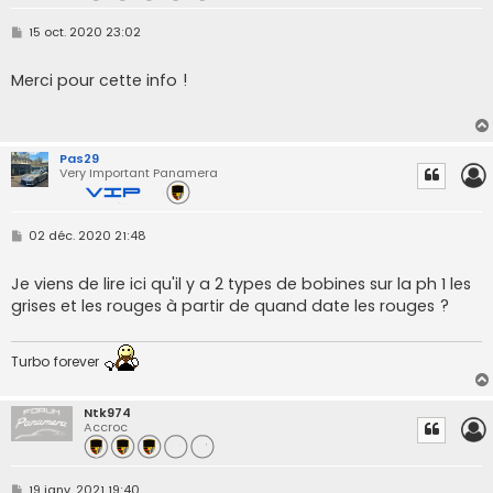
M
15 oct. 2020 23:02
e
s
s
Merci pour cette info !
a
g
e
Pas29
Very Important Panamera
M
02 déc. 2020 21:48
e
s
s
Je viens de lire ici qu'il y a 2 types de bobines sur la ph 1 les
a
grises et les rouges à partir de quand date les rouges ?
g
e
Turbo forever
Ntk974
Accroc
M
19 janv. 2021 19:40