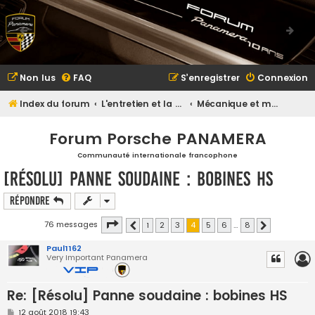
Non lus
FAQ
S’enregistrer
Connexion
Index du forum
L'entretien et la maintenance
Mécanique et maintenance
Forum Porsche PANAMERA
Communauté internationale francophone
[Résolu] Panne soudaine : bobines HS
Répondre
Page
4
sur
8
76 messages
1
2
3
4
5
6
…
8
Précédente
Suivante
Paul1162
Very Important Panamera
Re: [Résolu] Panne soudaine : bobines HS
M
12 août 2018 19:43