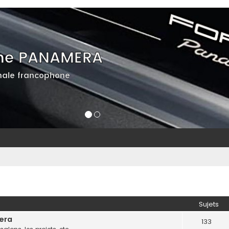
he PANAMERA
ale francophone
Sujets
mera
133