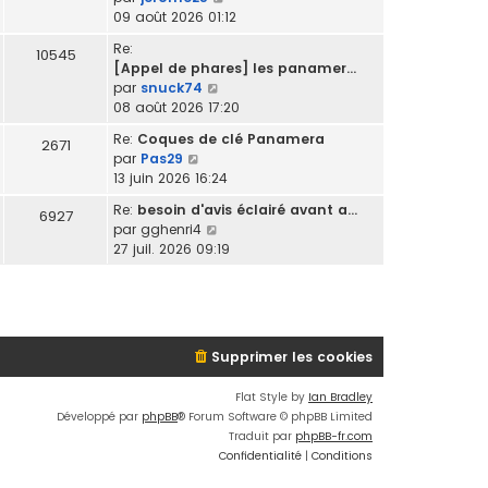
o
09 août 2026 01:12
i
Re:
10545
r
[Appel de phares] les panamer…
l
V
par
snuck74
e
o
08 août 2026 17:20
d
i
e
Re:
Coques de clé Panamera
2671
r
r
V
par
Pas29
l
n
o
13 juin 2026 16:24
e
i
i
d
Re:
besoin d'avis éclairé avant a…
e
6927
r
e
V
par
gghenri4
r
l
r
o
27 juil. 2026 09:19
m
e
n
i
e
d
i
r
s
e
e
l
s
r
r
e
a
n
m
d
g
i
Supprimer les cookies
e
e
e
e
s
r
r
Flat Style by
Ian Bradley
s
n
m
Développé par
phpBB
® Forum Software © phpBB Limited
a
i
e
Traduit par
phpBB-fr.com
g
e
s
Confidentialité
|
Conditions
e
r
s
m