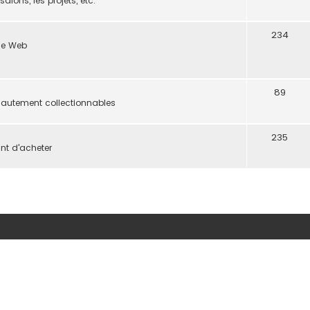
lons, les projets, etc.
234
 le Web
89
hautement collectionnables
235
nt d'acheter