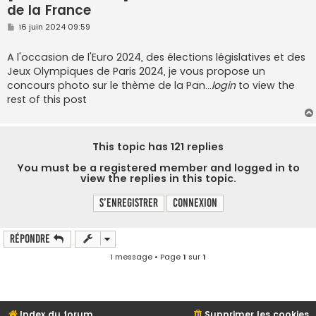
de la France
M
16 juin 2024 09:59
e
s
s
A l'occasion de l'Euro 2024, des élections législatives et des
a
Jeux Olympiques de Paris 2024, je vous propose un
g
e
concours photo sur le thème de la Pan…
login
to view the
rest of this post
This topic has
121
replies
You must be a registered member and logged in to
view the replies in this topic.
S’enregistrer
Connexion
Répondre
1 message • Page
1
sur
1
Index du forum
Supprimer les cookies