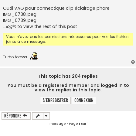
s
s
Outil VAG pour connectique clip éclairage phare
a
IMG_0738.jpeg
g
e
IMG_0739.jpeg
…
login
to view the rest of this post
Vous n’avez pas les permissions nécessaires pour voir les fichiers
joints à ce message.
Turbo forever
This topic has
204
replies
You must be a registered member and logged in to
view the replies in this topic.
S’enregistrer
Connexion
Répondre
1 message • Page
1
sur
1