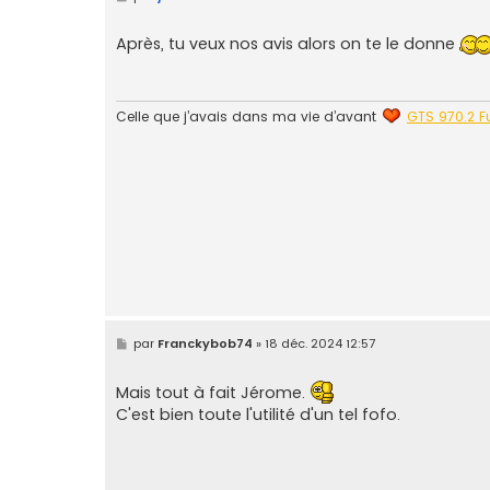
e
s
s
Après, tu veux nos avis alors on te le donne
a
g
e
Celle que j’avais dans ma vie d’avant
GTS 970.2 Fu
M
par
Franckybob74
»
18 déc. 2024 12:57
e
s
s
Mais tout à fait Jérome.
a
C'est bien toute l'utilité d'un tel fofo.
g
e