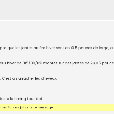
e que les jantes arrière hiver sont en 10.5 pouces de large, 
s hiver de 315/30/R21 montés sur des jantes de 21/11.5 pouces
.. C'est à s'arracher les cheveux.
Juste le timing tout bof...
 les fichiers joints à ce message.