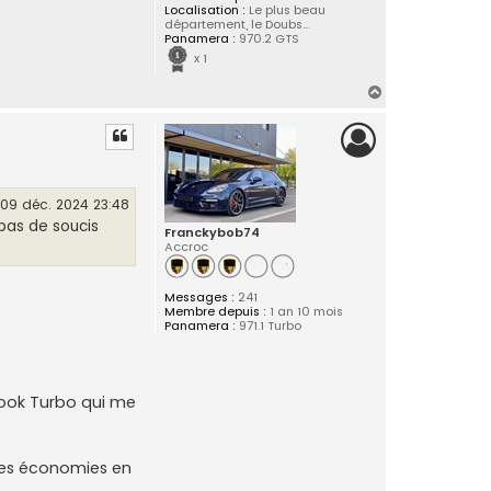
Localisation :
Le plus beau
département, le Doubs...
Panamera :
970.2 GTS
x 1
H
a
u
t
09 déc. 2024 23:48
 pas de soucis
Franckybob74
Accroc
Messages :
241
Membre depuis :
1 an 10 mois
Panamera :
971.1 Turbo
e look Turbo qui me
 des économies en