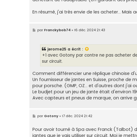
En résumé, j'ai très envie de les acheter... Mais 
M
par
Franckybob74
»
16 déc. 2024 21:43
e
s
s
a
jerome25
a écrit :
g
e
+1 avec Gotony par contre ne pas acheter des
sur circuit.
Comment différencier une réplique chinoise d'u
Un fournisseur de jantes en Suisse, proche de
pour porsche. (GMP, OZ... et d'autres dont j'ai 
Le budjet pour un jeu de jante était d'environ 1
Avec capteurs et pneus de marque, on arrive g
M
par
Gotony
»
17 déc. 2024 21:42
e
s
s
Pour avoir tourné à Spa avec Franck (Talbot) d
a
jantes que je vais utiliser sur circuit. Moi je met
g