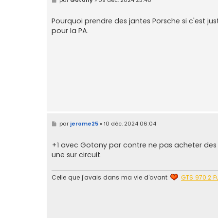
e
s
s
Pourquoi prendre des jantes Porsche si c'est just
a
pour la PA.
g
e
M
par
jerome25
»
10 déc. 2024 06:04
e
s
s
+1 avec Gotony par contre ne pas acheter des r
a
une sur circuit.
g
e
Celle que j’avais dans ma vie d’avant
GTS 970.2 Fu