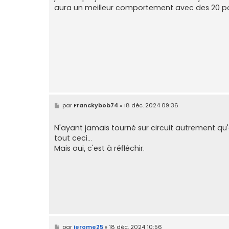
e
aura un meilleur comportement avec des 20 pou
M
par
Franckybob74
»
18 déc. 2024 09:36
e
s
s
N'ayant jamais tourné sur circuit autrement qu
a
tout ceci...
g
e
Mais oui, c'est à réfléchir.
M
par
jerome25
»
18 déc. 2024 10:56