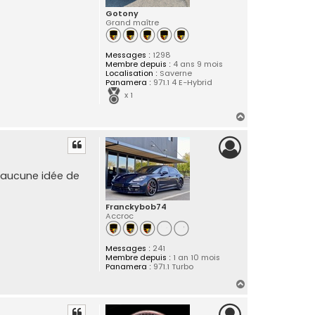
Gotony
Grand maître
Messages :
1298
Membre depuis :
4 ans 9 mois
Localisation :
Saverne
Panamera :
971.1 4 E-Hybrid
x 1
H
a
u
t
i aucune idée de
Franckybob74
Accroc
Messages :
241
Membre depuis :
1 an 10 mois
Panamera :
971.1 Turbo
H
a
u