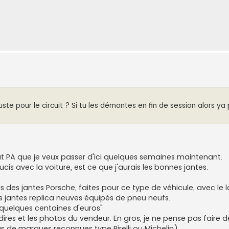
uste pour le circuit ? Si tu les démontes en fin de session alors ya
at PA que je veux passer d'ici quelques semaines maintenant.
ucis avec la voiture, est ce que j'aurais les bonnes jantes.
urais des jantes Porsche, faites pour ce type de véhicule, avec l
s jantes replica neuves équipés de pneu neufs.
er quelques centaines d'euros"
 dires et les photos du vendeur. En gros, je ne pense pas faire
 de marques reconnues type Pirelli ou Michelin)