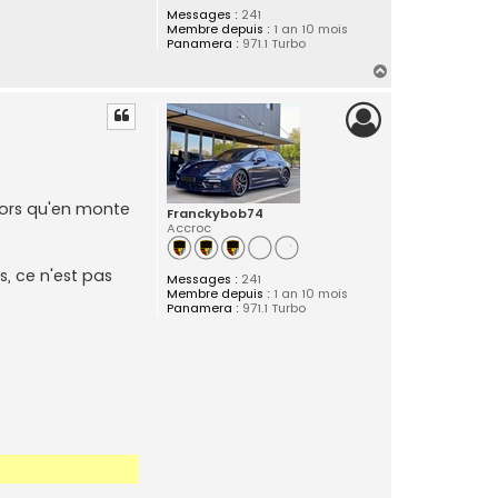
Messages :
241
Membre depuis :
1 an 10 mois
Panamera :
971.1 Turbo
H
a
u
t
alors qu'en monte
Franckybob74
Accroc
, ce n'est pas
Messages :
241
Membre depuis :
1 an 10 mois
Panamera :
971.1 Turbo