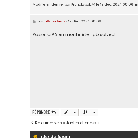
Modifié en dernier par
Franckybob74
le 19 déc. 2024 08:06, mod
M
par
allroadusa
»
19 déc. 2024 08:06
e
s
s
Passe la PA en monte été : pb solved.
a
g
e
Répondre
Retourner vers « Jantes et pneus »
Index du forum