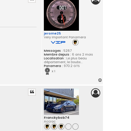
t
jerome25
Very Important Panamera
Messages :
5287
Membre depuis :
6 ans 2 mois
Localisation :
Le plus beau
département, le Doubs...
Panamera :
970.2 GTS
x 1
H
a
u
t
Franckybob74
Accroc