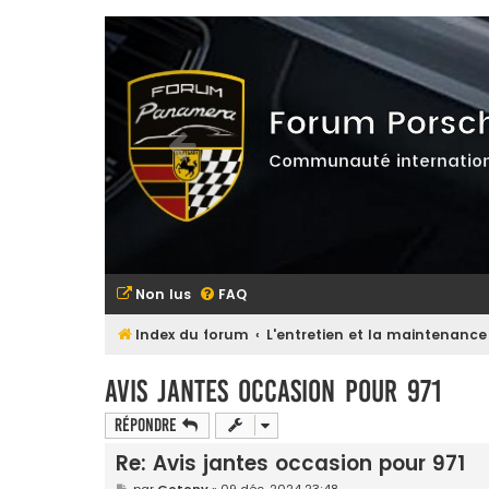
Forum Porsc
Communauté internation
Non lus
FAQ
Index du forum
L'entretien et la maintenance
Avis jantes occasion pour 971
Répondre
Re: Avis jantes occasion pour 971
M
par
Gotony
»
09 déc. 2024 23:48