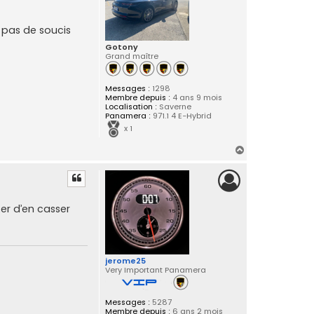
a pas de soucis
Gotony
Grand maître
Messages :
1298
Membre depuis :
4 ans 9 mois
Localisation :
Saverne
Panamera :
971.1 4 E-Hybrid
x 1
H
a
u
t
er d’en casser
jerome25
Very Important Panamera
Messages :
5287
Membre depuis :
6 ans 2 mois