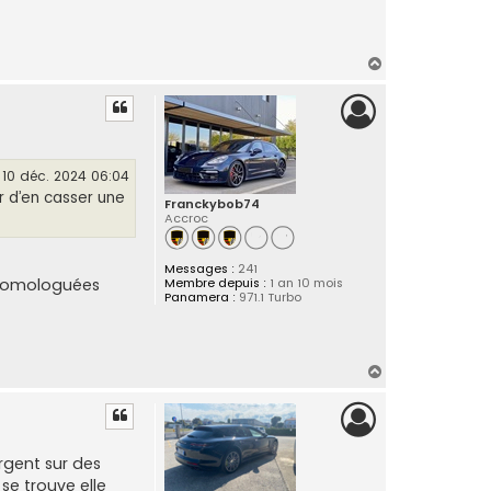
H
a
u
t
10 déc. 2024 06:04
r d’en casser une
Franckybob74
Accroc
Messages :
241
Membre depuis :
1 an 10 mois
s homologuées
Panamera :
971.1 Turbo
H
a
u
t
rgent sur des
 se trouve elle