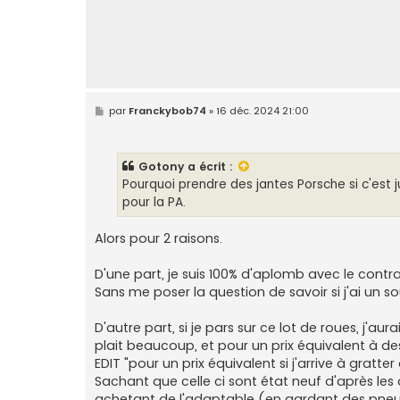
M
par
Franckybob74
»
16 déc. 2024 21:00
e
s
s
a
Gotony
a écrit :
g
e
Pourquoi prendre des jantes Porsche si c'est j
pour la PA.
Alors pour 2 raisons.
D'une part, je suis 100% d'aplomb avec le contr
Sans me poser la question de savoir si j'ai un so
D'autre part, si je pars sur ce lot de roues, j'a
plait beaucoup, et pour un prix équivalent à de
EDIT "pour un prix équivalent si j'arrive à gratt
Sachant que celle ci sont état neuf d'après les
achetant de l'adaptable (en gardant des pneus