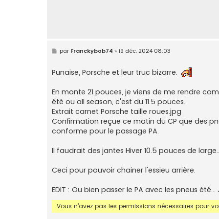
M
par
Franckybob74
»
19 déc. 2024 08:03
e
s
s
Punaise, Porsche et leur truc bizarre.
a
g
e
En monte 21 pouces, je viens de me rendre compt
été ou all season, c'est du 11.5 pouces.
Extrait carnet Porsche taille roues.jpg
Confirmation reçue ce matin du CP que des pneu
conforme pour le passage PA.
Il faudrait des jantes Hiver 10.5 pouces de large.
Ceci pour pouvoir chainer l'essieu arrière.
EDIT : Ou bien passer le PA avec les pneus été... 
Vous n’avez pas les permissions nécessaires pour voir