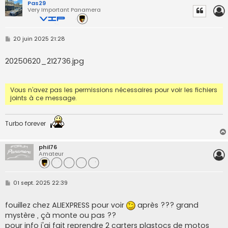
Pas29
Very Important Panamera
M
20 juin 2025 21:28
e
s
s
20250620_212736.jpg
a
g
e
Vous n’avez pas les permissions nécessaires pour voir les fichiers
joints à ce message.
Turbo forever
phil76
Amateur
M
01 sept. 2025 22:39
e
s
s
fouillez chez ALIEXPRESS pour voir
après ??? grand
a
mystère , çà monte ou pas ??
g
e
pour info j'ai fait reprendre 2 carters plastocs de motos