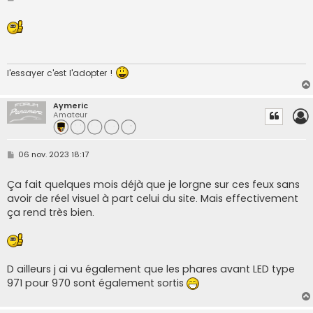
e
s
s
a
g
e
l'essayer c'est l'adopter !
Aymeric
Amateur
M
06 nov. 2023 18:17
e
s
s
Ça fait quelques mois déjà que je lorgne sur ces feux sans
a
avoir de réel visuel à part celui du site. Mais effectivement
g
e
ça rend très bien.
D ailleurs j ai vu également que les phares avant LED type
971 pour 970 sont également sortis