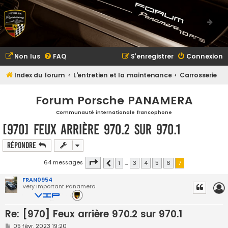
Non lus
FAQ
S’enregistrer
Connexion
Index du forum
L'entretien et la maintenance
Carrosserie
Forum Porsche PANAMERA
Communauté internationale francophone
[970] Feux arrière 970.2 sur 970.1
Répondre
Page
7
sur
7
64 messages
1
…
3
4
5
6
7
Précédente
FRAN0954
Very Important Panamera
Re: [970] Feux arrière 970.2 sur 970.1
M
05 févr. 2023 19:20