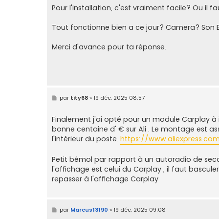
e
Pour l'installation, c'est vraiment facile? Ou il
Tout fonctionne bien a ce jour? Camera? Son
Merci d'avance pour ta réponse.
M
par
tity68
»
19 déc. 2025 08:57
e
s
s
Finalement j'ai opté pour un module Carplay à i
a
bonne centaine d' € sur Ali . Le montage est as
g
e
l'intérieur du poste.
https://www.aliexpress.com
Petit bémol par rapport à un autoradio de seco
l'affichage est celui du Carplay , il faut bascul
repasser à l'affichage Carplay
M
par
Marcus13190
»
19 déc. 2025 09:08
e