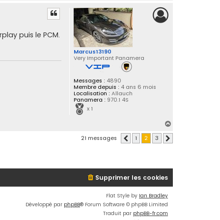
a
u
t
rplay puis le PCM.
Marcus13190
Very Important Panamera
Messages :
4890
Membre depuis :
4 ans 6 mois
Localisation :
Allauch
Panamera :
970.1 4S
x 1
H
a
21 messages
1
2
3
Précédente
Suivante
u
t
Supprimer les cookies
Flat Style by
Ian Bradley
Développé par
phpBB
® Forum Software © phpBB Limited
Traduit par
phpBB-fr.com