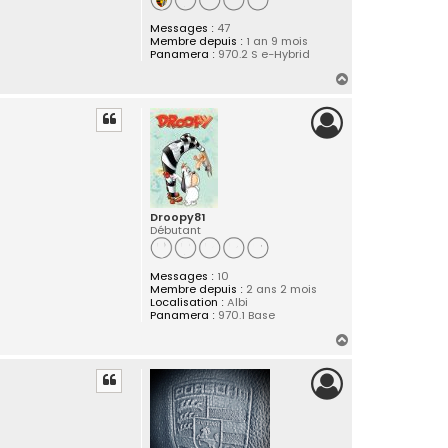
Messages :
47
Membre depuis :
1 an 9 mois
Panamera :
970.2 S e-Hybrid
H
a
u
t
Droopy81
Débutant
Messages :
10
Membre depuis :
2 ans 2 mois
Localisation :
Albi
Panamera :
970.1 Base
H
a
u
t