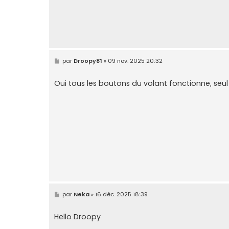
M
par
Droopy81
»
09 nov. 2025 20:32
e
s
s
Oui tous les boutons du volant fonctionne, seu
a
g
e
M
par
Neka
»
16 déc. 2025 18:39
e
s
s
Hello Droopy
a
g