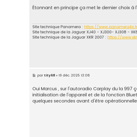
s
s
Étonnant en principe ça met le dernier choix à 
a
g
e
Site technique Panamera :
https://www.panamera4s.f
Site technique de la Jaguar XJ40 - XJ300- XJ308 - XK
Site technique de la Jaguar XKR 2007 :
https://www.xk
M
par
tity68
»
19 déc. 2025 13:08
e
s
s
Oui Marcus , sur l'autoradio Carplay du la 997 ç
a
initialisation de l'appareil et de la fonction Blu
g
e
quelques secondes avant d'être opérationnelle