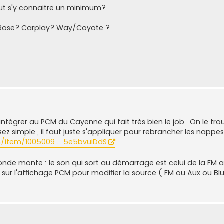
 faut s'y connaitre un minimum?
 Bose? Carplay? Way/Coyote ?
ntégrer au PCM du Cayenne qui fait très bien le job . On le tr
sez simple , il faut juste s'appliquer pour rebrancher les napp
/item/1005009 ... 5e5bvuiDdS
nde monte : le son qui sort au démarrage est celui de la FM a
er sur l'affichage PCM pour modifier la source ( FM ou Aux ou Bl