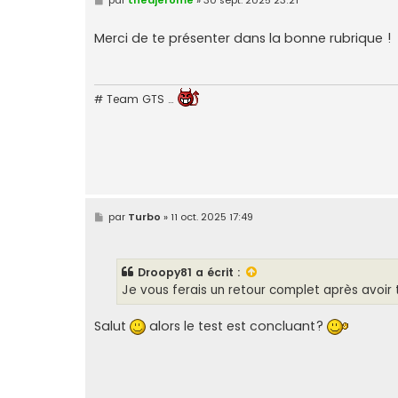
e
s
s
Merci de te présenter dans la bonne rubrique !
a
g
e
# Team GTS …
M
par
Turbo
»
11 oct. 2025 17:49
e
s
s
a
Droopy81
a écrit :
g
e
Je vous ferais un retour complet après avoi
Salut
alors le test est concluant?