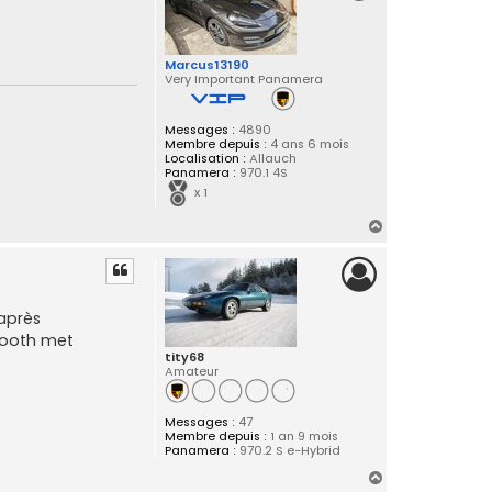
Marcus13190
Very Important Panamera
Messages :
4890
Membre depuis :
4 ans 6 mois
Localisation :
Allauch
Panamera :
970.1 4S
x 1
H
a
u
t
 après
etooth met
tity68
Amateur
Messages :
47
Membre depuis :
1 an 9 mois
Panamera :
970.2 S e-Hybrid
H