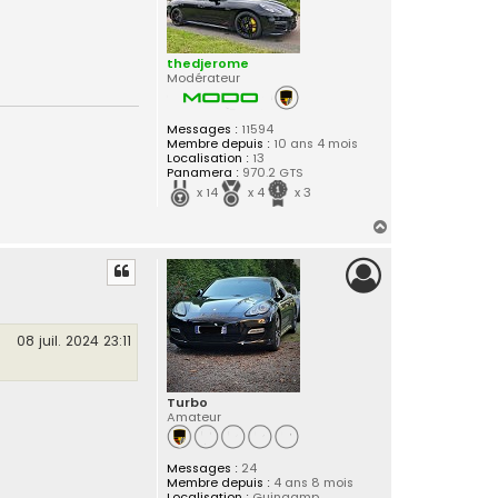
thedjerome
Modérateur
Messages :
11594
Membre depuis :
10 ans 4 mois
Localisation :
13
Panamera :
970.2 GTS
x 14
x 4
x 3
H
a
u
t
08 juil. 2024 23:11
Turbo
Amateur
Messages :
24
Membre depuis :
4 ans 8 mois
Localisation :
Guingamp