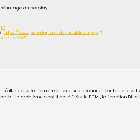
l'allumage du carplay.
r
8 :
https://www.jcsovejag.com/jaguarxj/index.php
r2007.com/
a s'allume sur la dernière source sélectionnée , toutefois c'est
etooth . Le problème vient il de là ? Sur le PCM , la fonction Blu