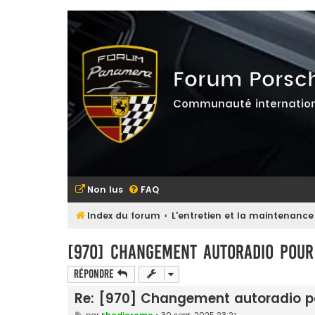
Forum Porsc
Communauté internation
Non lus
FAQ
Index du forum
L'entretien et la maintenance
[970] Changement autoradio pour
Répondre
Re: [970] Changement autoradio p
M
par
thedjerome
»
30 sept. 2025 23:21