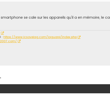
smartphone se cale sur les appareils qu'il a en mémoire, le ca
r
8 :
https://www.jcsovejag.com/jaguarxj/index.php
r2007.com/
»