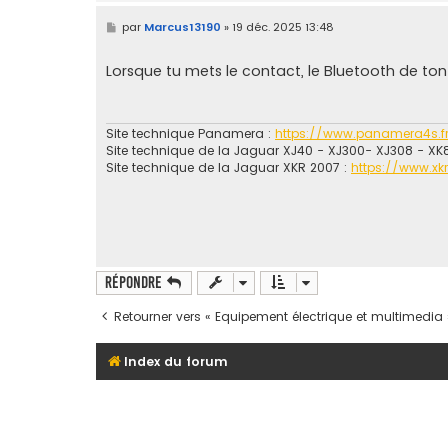
M
par
Marcus13190
»
19 déc. 2025 13:48
e
s
s
Lorsque tu mets le contact, le Bluetooth de ton 
a
g
e
Site technique Panamera :
https://www.panamera4s.f
Site technique de la Jaguar XJ40 - XJ300- XJ308 - XK
Site technique de la Jaguar XKR 2007 :
https://www.xk
Répondre
Retourner vers « Equipement électrique et multimedia 
Index du forum