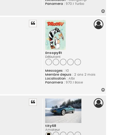
Panamera :
970.1 Turbo
H
a
u
t
Droopy81
Débutant
Messages :
10
Membre depuis :
2 ans 2 mois
Localisation :
Albi
Panamera :
970.1 Base
H
a
u
t
tity68
Amateur