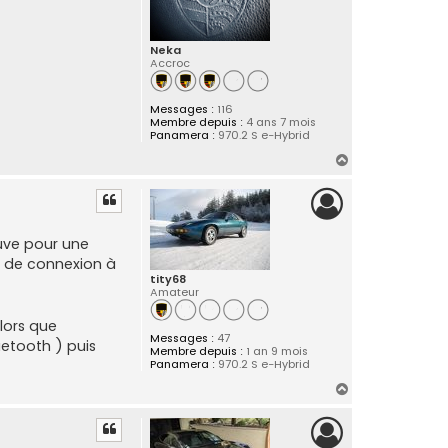
Neka
Accroc
Messages :
116
Membre depuis :
4 ans 7 mois
Panamera :
970.2 S e-Hybrid
H
a
u
t
ouve pour une
es de connexion à
tity68
Amateur
lors que
Messages :
47
uetooth ) puis
Membre depuis :
1 an 9 mois
Panamera :
970.2 S e-Hybrid
H
a
u
t