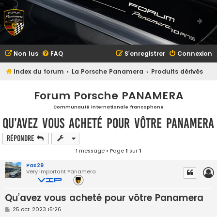
Non lus
FAQ
S’enregistrer
Connexion
Index du forum
La Porsche Panamera
Produits dérivés
Forum Porsche PANAMERA
Communauté internationale francophone
Qu’avez vous acheté pour vôtre Panamera
Répondre
1 message • Page
1
sur
1
Pas29
Very Important Panamera
Qu’avez vous acheté pour vôtre Panamera
M
25 oct. 2023 15:26
e