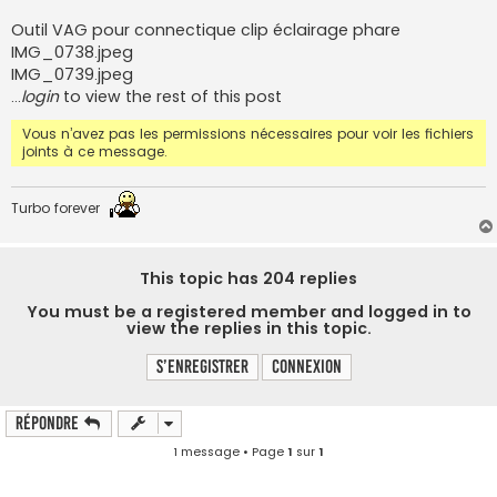
s
s
Outil VAG pour connectique clip éclairage phare
a
IMG_0738.jpeg
g
e
IMG_0739.jpeg
…
login
to view the rest of this post
Vous n’avez pas les permissions nécessaires pour voir les fichiers
joints à ce message.
Turbo forever
This topic has
204
replies
You must be a registered member and logged in to
view the replies in this topic.
S’enregistrer
Connexion
Répondre
1 message • Page
1
sur
1