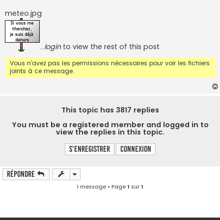
s
s
meteo.jpg
a
g
e
…
login
to view the rest of this post
Vous n’avez pas les permissions nécessaires pour voir les fichiers
joints à ce message.
This topic has
3817
replies
You must be a registered member and logged in to
view the replies in this topic.
S’enregistrer
Connexion
Répondre
1 message • Page
1
sur
1