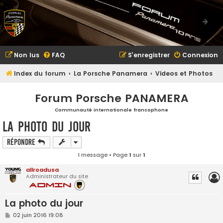
Non lus
FAQ
S’enregistrer
Connexion
Index du forum
La Porsche Panamera
Videos et Photos
Forum Porsche PANAMERA
Communauté internationale francophone
La photo du jour
Répondre
1 message • Page
1
sur
1
allroadusa
Administrateur du site
La photo du jour
M
02 juin 2016 19:08
e