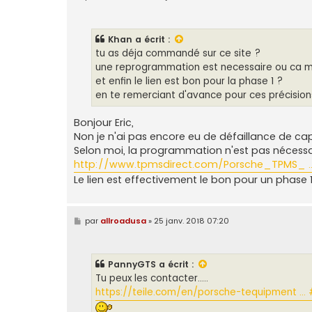
e
s
s
a
Khan
a écrit :
g
e
tu as déja commandé sur ce site ?
une reprogrammation est necessaire ou ca m
et enfin le lien est bon pour la phase 1 ?
en te remerciant d'avance pour ces précisio
Bonjour Eric,
Non je n'ai pas encore eu de défaillance de cap
Selon moi, la programmation n'est pas nécessair
http://www.tpmsdirect.com/Porsche_TPMS_ ..
Le lien est effectivement le bon pour un phase 1
M
par
allroadusa
»
25 janv. 2018 07:20
e
s
s
a
PannyGTS
a écrit :
g
e
Tu peux les contacter.....
https://teile.com/en/porsche-tequipment ..