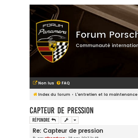
Forum Porsc
Communauté internation
Non lus
FAQ
Index du forum
L'entretien et la maintenance
Capteur de pression
Répondre
Re: Capteur de pression
M
par
allroadusa
»
28 nov. 2017 21:48