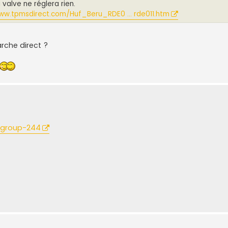
 valve ne réglera rien.
ww.tpmsdirect.com/Huf_Beru_RDE0 ... rde011.htm
rche direct ?
 #group-244