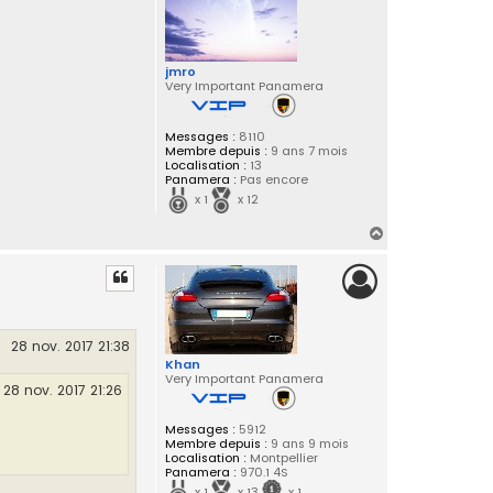
jmro
Very Important Panamera
Messages :
8110
Membre depuis :
9 ans 7 mois
Localisation :
13
Panamera :
Pas encore
x 1
x 12
H
a
u
t
28 nov. 2017 21:38
Khan
Very Important Panamera
28 nov. 2017 21:26
Messages :
5912
Membre depuis :
9 ans 9 mois
Localisation :
Montpellier
Panamera :
970.1 4S
x 1
x 13
x 1