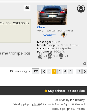
a
u
t
25 janv. 2018 06:52
Khan
Very Important Panamera
Messages :
5912
Membre depuis :
9 ans 9 mois
Localisation :
Montpellier
Panamera :
970.1 4S
e ne me trompe pas
x 1
x 13
x 1
H
a
Page
2
sur
17
163 messages
1
2
3
4
5
…
17
Précédente
Suivante
u
t
Supprimer les cookies
Flat Style by
Ian Bradley
Développé par
phpBB
® Forum Software © phpBB Limited
Traduit par
phpBB-fr.com