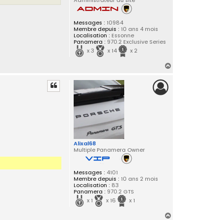
Administrateur du site
Messages :
10984
Membre depuis :
10 ans 4 mois
Localisation :
Essonne
Panamera :
970.2 Exclusive Series
x 3
x 14
x 2
H
a
u
t
Alixal68
Multiple Panamera Owner
Messages :
4101
Membre depuis :
10 ans 2 mois
Localisation :
83
Panamera :
970.2 GTS
x 1
x 16
x 1
H