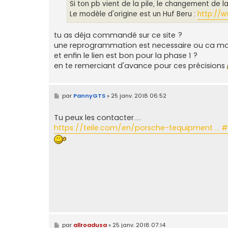
Si ton pb vient de la pile, le changement de la
Le modèle d'origine est un Huf Beru :
http://w
tu as déja commandé sur ce site ?
une reprogrammation est necessaire ou ca ma
et enfin le lien est bon pour la phase 1 ?
en te remerciant d'avance pour ces précisions
M
par
PannyGTS
»
25 janv. 2018 06:52
e
s
s
Tu peux les contacter.....
a
https://teile.com/en/porsche-tequipment ...
g
e
M
par
allroadusa
»
25 janv. 2018 07:14