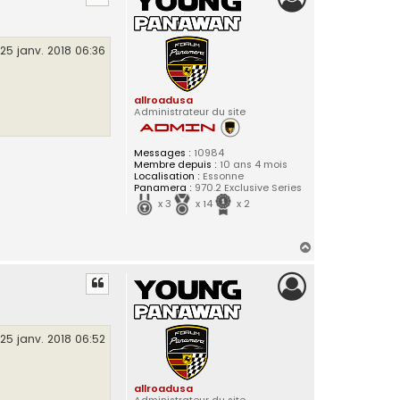
t
25 janv. 2018 06:36
allroadusa
Administrateur du site
Messages :
10984
Membre depuis :
10 ans 4 mois
Localisation :
Essonne
Panamera :
970.2 Exclusive Series
x 3
x 14
x 2
H
a
u
t
25 janv. 2018 06:52
allroadusa