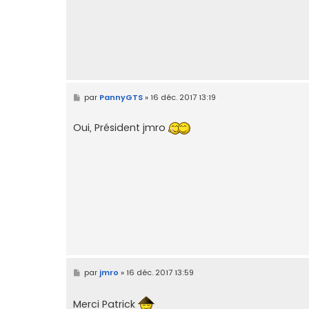
M
par
PannyGTS
»
16 déc. 2017 13:19
e
s
s
Oui, Président jmro
a
g
e
M
par
jmro
»
16 déc. 2017 13:59
e
s
s
Merci Patrick
a