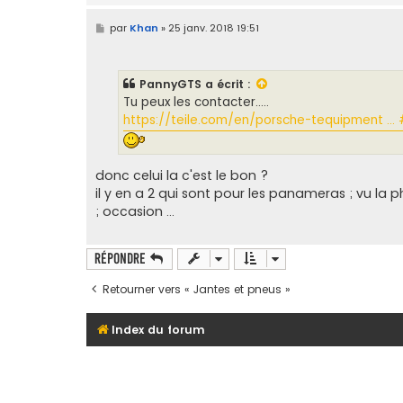
M
par
Khan
»
25 janv. 2018 19:51
e
s
s
a
PannyGTS
a écrit :
g
e
Tu peux les contacter.....
https://teile.com/en/porsche-tequipment ..
donc celui la c'est le bon ?
il y en a 2 qui sont pour les panameras ; vu la 
; occasion ...
Répondre
Retourner vers « Jantes et pneus »
Index du forum