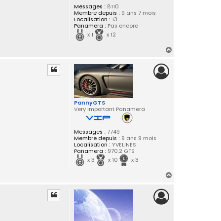
Messages :
8110
Membre depuis :
9 ans 7 mois
Localisation :
13
Panamera :
Pas encore
x 1
x 12
H
a
u
t
PannyGTS
Very Important Panamera
Messages :
7749
Membre depuis :
9 ans 9 mois
Localisation :
YVELINES
Panamera :
970.2 GTS
x 3
x 10
x 3
H
a
u
t