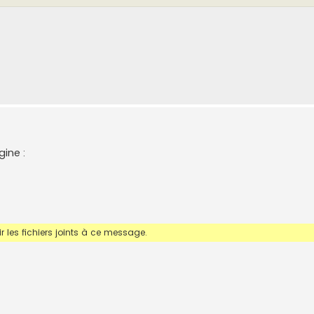
gine :
 les fichiers joints à ce message.