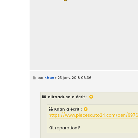
g
e
M
par
Khan
»
25 janv. 2018 06:36
e
s
s
a
allroadusa
a écrit :
g
e
Khan
a écrit :
https://www.piecesauto24.com/oen/997
Kit reparation?