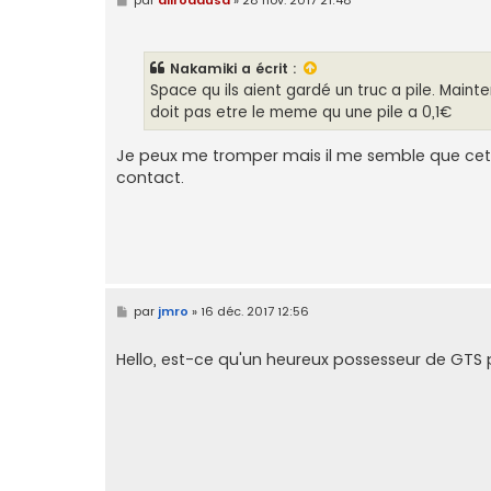
e
s
s
a
Nakamiki
a écrit :
g
e
Space qu ils aient gardé un truc a pile. Main
doit pas etre le meme qu une pile a 0,1€
Je peux me tromper mais il me semble que cett
contact.
M
par
jmro
»
16 déc. 2017 12:56
e
s
s
Hello, est-ce qu'un heureux possesseur de GTS po
a
g
e