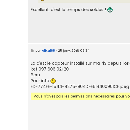
Excellent, c'est le temps des soldes !
M
par
Alixal68
»
25 janv. 2018 09:34
e
s
s
La c’est le capteur installé sur ma 4S depuis l’ori
a
Ref 997 606 021 20
g
e
Beru
Pour info
EDF774FE-1544-4275-904D-E61B400901CF.jpeg
Vous n’avez pas les permissions nécessaires pour voir