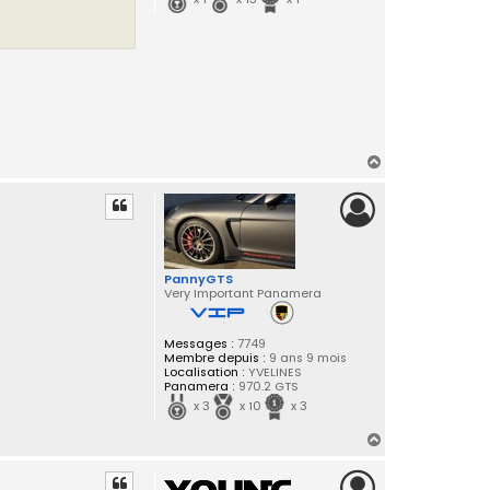
H
a
u
t
PannyGTS
Very Important Panamera
Messages :
7749
Membre depuis :
9 ans 9 mois
Localisation :
YVELINES
Panamera :
970.2 GTS
x 3
x 10
x 3
H
a
u