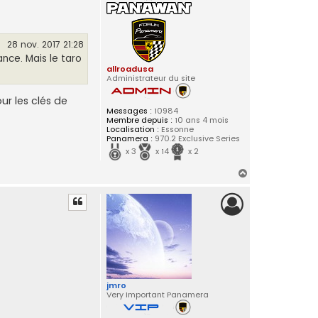
28 nov. 2017 21:28
nce. Mais le taro
allroadusa
Administrateur du site
r les clés de
Messages :
10984
Membre depuis :
10 ans 4 mois
Localisation :
Essonne
Panamera :
970.2 Exclusive Series
x 3
x 14
x 2
H
a
u
t
jmro
Very Important Panamera