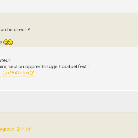
arche direct ?
ns
teur.
e, seul un apprentissage habituel l'est :
. _a/841.htm
.
. #group-244