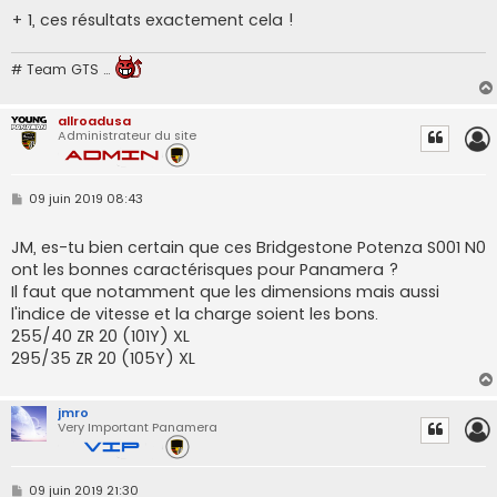
+ 1, ces résultats exactement cela !
# Team GTS …
allroadusa
Administrateur du site
M
09 juin 2019 08:43
e
s
s
JM, es-tu bien certain que ces Bridgestone Potenza S001 N0
a
ont les bonnes caractérisques pour Panamera ?
g
e
Il faut que notamment que les dimensions mais aussi
l'indice de vitesse et la charge soient les bons.
255/40 ZR 20 (101Y) XL
295/35 ZR 20 (105Y) XL
jmro
Very Important Panamera
M
09 juin 2019 21:30