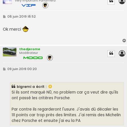
Very Important Panamera
M
08 juin 2019 18:52
e
s
s
Ok merci
a
g
e
thedjerome
Modérateur
M
09 juin 2019 00:20
e
s
s
a
bigremi
a écrit :
g
e
Si ils sont marqué N0, no problem car ça veut dire qu'ils
ont passé les critères Porsche.
Par contre ils regarderont l'usure. J'avais dû décaler les
111 points car trop près des limites. J'ai remis des Michelin
chez Porsche et ensuite j'ai eu la PA