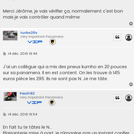
e
s
s
Merci Jérôme, je vais vérifier ça, normalement c'est bon
a
mais je vais contrôler quand même
g
e
turbo20v
Very Important Panamera
M
14 déc. 2019 19:44
e
s
s
J'ai un collègue qui a mis des pneus kumho en 20 pouces
a
sur sa panamera. Il en est content. On les trouve à 145
g
e
euros pièce les 295. Ils ne sont pas N. Je me tâte.
Paul1162
Very Important Panamera
M
14 déc. 2019 19:54
e
s
s
En fait tu te tâtes le N...
a
Plaisanterie mise à part, je n’imagine pas un instant confier
g