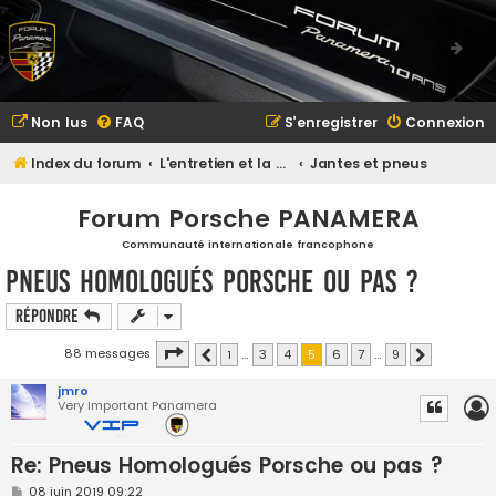
Non lus
FAQ
S’enregistrer
Connexion
Index du forum
L'entretien et la maintenance
Jantes et pneus
Forum Porsche PANAMERA
Communauté internationale francophone
Pneus Homologués Porsche ou pas ?
Répondre
Page
5
sur
9
88 messages
1
…
3
4
5
6
7
…
9
Précédente
Suivante
jmro
Very Important Panamera
Re: Pneus Homologués Porsche ou pas ?
M
08 juin 2019 09:22