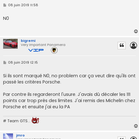
M
08 juin 2019 11:58
e
s
s
N0
a
g
e
bigremi
Very Important Panamera
M
08 juin 2019 12:15
e
s
s
Si ils sont marqué N0, no problem car ça veut dire qu'ils ont
a
passé les critères Porsche.
g
e
Par contre ils regarderont l'usure. J'avais dû décaler les 111
points car trop près des limites. J'ai remis des Michelin chez
Porsche et ensuite j'ai eu la PA
# Team GTS...
jmro