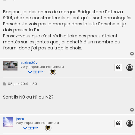
e
s
s
Bonjour, j'ai des pneus de marque Bridgestone Potenza
a
S001, chez ce constructeur ils disent qu'ils sont homologués
g
e
Porsche. Je vois pas la marque dans la liste Porsche et je
dois passer la PA.
Pensez-vous que c'est rédhibitoire ces pneus étaient
montés sur les jantes que j'ai acheté à un membre du
forum, donc j'ai pas eu trop le choix.
turbo20v
Very Important Panamera
M
08 juin 2019 11:30
e
s
s
Sont ils N0 ou N1 ou N2?
a
g
e
jmro
Very Important Panamera