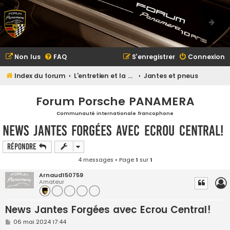
Non lus
FAQ
S’enregistrer
Connexion
Index du forum
L'entretien et la maintenance
Jantes et pneus
Forum Porsche PANAMERA
Communauté internationale francophone
News Jantes Forgées avec Ecrou Central!
Répondre
4 messages • Page
1
sur
1
Arnaud150759
Amateur
News Jantes Forgées avec Ecrou Central!
M
06 mai 2024 17:44
e