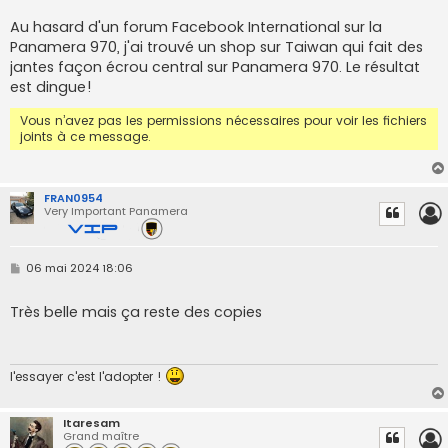
s
s
Au hasard d'un forum Facebook International sur la
a
Panamera 970, j'ai trouvé un shop sur Taiwan qui fait des
g
e
jantes façon écrou central sur Panamera 970. Le résultat
est dingue!
Vous n’avez pas les permissions nécessaires pour voir les fichiers
joints à ce message.
FRAN0954
Very Important Panamera
M
06 mai 2024 18:06
e
s
s
Très belle mais ça reste des copies
a
g
e
l'essayer c'est l'adopter !
Itaresam
Grand maître