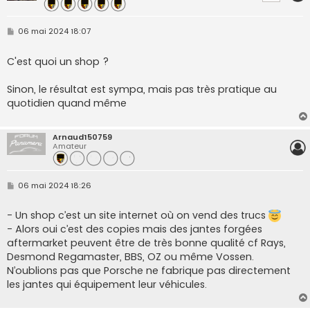
M
06 mai 2024 18:07
e
s
s
C'est quoi un shop ?
a
g
e
Sinon, le résultat est sympa, mais pas très pratique au
quotidien quand même
Arnaud150759
Amateur
M
06 mai 2024 18:26
e
s
s
- Un shop c’est un site internet où on vend des trucs
a
- Alors oui c’est des copies mais des jantes forgées
g
e
aftermarket peuvent être de très bonne qualité cf Rays,
Desmond Regamaster, BBS, OZ ou même Vossen.
N’oublions pas que Porsche ne fabrique pas directement
les jantes qui équipement leur véhicules.