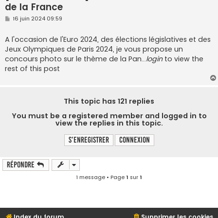
de la France
M
16 juin 2024 09:59
e
s
s
A l'occasion de l'Euro 2024, des élections législatives et des
a
Jeux Olympiques de Paris 2024, je vous propose un
g
e
concours photo sur le thème de la Pan…
login
to view the
rest of this post
This topic has
121
replies
You must be a registered member and logged in to
view the replies in this topic.
S’enregistrer
Connexion
Répondre
1 message • Page
1
sur
1
Index du forum
Supprimer les cookies