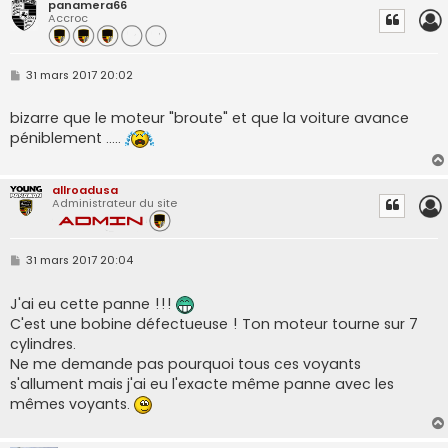
panamera66
Accroc
M
31 mars 2017 20:02
e
s
s
bizarre que le moteur "broute" et que la voiture avance
a
péniblement .....
g
e
allroadusa
Administrateur du site
M
31 mars 2017 20:04
e
s
s
J'ai eu cette panne !!!
a
C'est une bobine défectueuse ! Ton moteur tourne sur 7
g
e
cylindres.
Ne me demande pas pourquoi tous ces voyants
s'allument mais j'ai eu l'exacte même panne avec les
mêmes voyants.