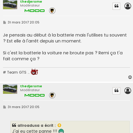
thedjerome
Modérateur
M
31 mars 2017 20:05
e
s
s
Je pensais au début à la batterie mais l'utilises tu souvent
a
? Est elle à l'arrêt depuis un moment.
g
e
Si c'est la batterie la voiture ne broute pas ? Remi ça t'a
fait comme ça ?
# Team GTS …
thedjerome
Modérateur
M
31 mars 2017 20:05
e
s
s
a
allroadusa
a écrit :
g
e
J'ai eu cette panne !!!