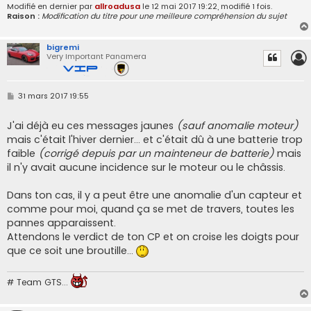
Modifié en dernier par
allroadusa
le 12 mai 2017 19:22, modifié 1 fois.
Raison :
Modification du titre pour une meilleure compréhension du sujet
bigremi
Very Important Panamera
M
31 mars 2017 19:55
e
s
s
J'ai déjà eu ces messages jaunes
(sauf anomalie moteur)
a
mais c'était l'hiver dernier... et c'était dû à une batterie trop
g
e
faible
(corrigé depuis par un mainteneur de batterie)
mais
il n'y avait aucune incidence sur le moteur ou le châssis.
Dans ton cas, il y a peut être une anomalie d'un capteur et
comme pour moi, quand ça se met de travers, toutes les
pannes apparaissent.
Attendons le verdict de ton CP et on croise les doigts pour
que ce soit une broutille...
# Team GTS...