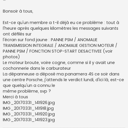
e
s
s
Bonsoir à tous,
a
g
e
Est-ce qu'un membre a t-il déjà eu ce problème : tout à
l'heure après quelques kilomètres les messages suivants
ont défilés sur
l'écran sur fond jaune : PANNE PSM / ANOMALIE
TRANSMISSION INTEGRALE / ANOMALIE GESTION MOTEUR /
PANNE PSM / FONCTION STOP-START DESACTIVEE (voir
photos)
Le moteur broute, voire cogne, comme si il y avait une
cochonnerie dans le carburateur
La dépanneuse a déposé ma panamera 4S ce soir dans
une centre Porsche, j'attends le verdict lundi, d'ici là, est-ce
que quelqu'un a connu le
même problème, svp ?
Merci à tous
IMG_20170331_141926.jpg
IMG_20170331_141918.jpg
IMG_20170331_141920.jpg
IMG_20170331_141923.jpg