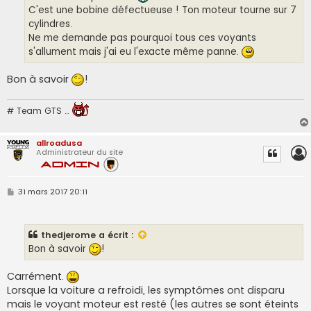
C'est une bobine défectueuse ! Ton moteur tourne sur 7
cylindres.
Ne me demande pas pourquoi tous ces voyants
s'allument mais j'ai eu l'exacte même panne.
Bon à savoir
!
# Team GTS …
allroadusa
Administrateur du site
M
31 mars 2017 20:11
e
s
s
a
thedjerome
a écrit :
g
e
Bon à savoir
!
Carrément.
Lorsque la voiture a refroidi, les symptômes ont disparu
mais le voyant moteur est resté (les autres se sont éteints