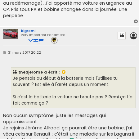
au redémarrage). J'ai apporté ma voiture en urgence au
CP. Pris sous PA et bobine changée dans la journée. Une
péripétie.
bigremi
Very Important Panamera
M
31 mars 2017 20:22
e
s
s
a
thedjerome
a écrit :
g
e
Je pensais au début à la batterie mais l'utilises tu
souvent ? Est elle à l'arrêt depuis un moment.
Si c'est la batterie la voiture ne broute pas ? Remi ça t'a
fait comme ça ?
Non aucun symptôme, juste les messages qui
apparaissaient..
Je rejoins Jérôme Allroad, ça pourrait être une bobine, j'ai
vécu cela sur Renault : c'était une maladie sur les Laguna II