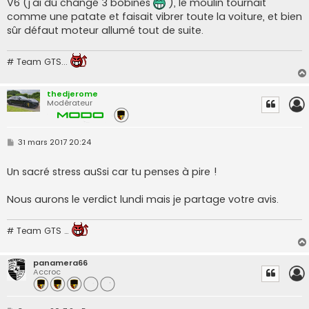
V6 (j'ai dû changé 3 bobines
), le moulin tournait
comme une patate et faisait vibrer toute la voiture, et bien
sûr défaut moteur allumé tout de suite.
# Team GTS...
thedjerome
Modérateur
M
31 mars 2017 20:24
e
s
s
Un sacré stress auSsi car tu penses à pire !
a
g
e
Nous aurons le verdict lundi mais je partage votre avis.
# Team GTS …
panamera66
Accroc