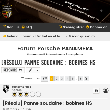
Non lus
FAQ
S’enregistrer
Connexion
Index du forum
L'entretien et la maintenance
Mécanique et maintenance
Forum Porsche PANAMERA
Communauté internationale francophone
[Résolu] Panne soudaine : bobines HS
Répondre
Page
1
sur
8
76 messages
1
2
3
4
5
…
8
Suivante
panamera66
Accroc
[Résolu] Panne soudaine : bobines HS
M
31 mars 2017 19:42