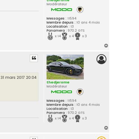
thedjerome
Modérateur
Messages :
11594
Membre depuis :
10 ans 4 mois
Localisation :
13
Panamera :
970.2 GTS
x 14
x 4
x 3
H
a
u
t
31 mars 2017 20:04
thedjerome
Modérateur
Messages :
11594
Membre depuis :
10 ans 4 mois
Localisation :
13
Panamera :
970.2 GTS
x 14
x 4
x 3
H
a
u