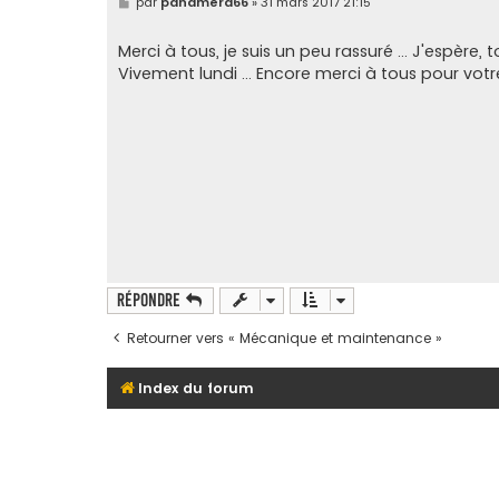
M
par
panamera66
»
31 mars 2017 21:15
e
s
s
Merci à tous, je suis un peu rassuré ... J'espèr
a
Vivement lundi ... Encore merci à tous pour votr
g
e
Répondre
Retourner vers « Mécanique et maintenance »
Index du forum