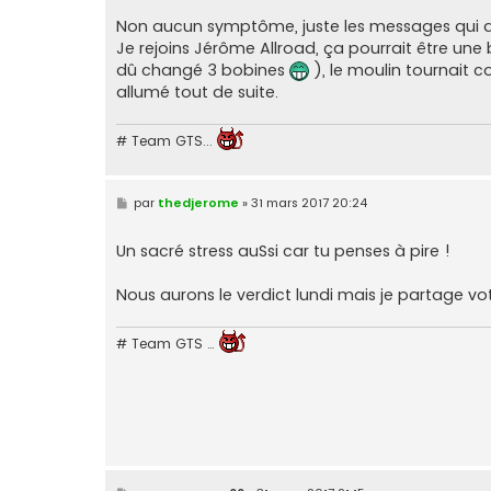
Non aucun symptôme, juste les messages qui a
Je rejoins Jérôme Allroad, ça pourrait être une bo
dû changé 3 bobines
), le moulin tournait c
allumé tout de suite.
# Team GTS...
M
par
thedjerome
»
31 mars 2017 20:24
e
s
s
Un sacré stress auSsi car tu penses à pire !
a
g
e
Nous aurons le verdict lundi mais je partage vot
# Team GTS …