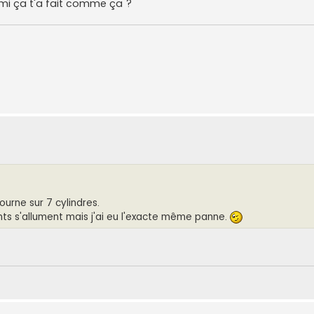
Remi ça t'a fait comme ça ?
urne sur 7 cylindres.
s s'allument mais j'ai eu l'exacte même panne.