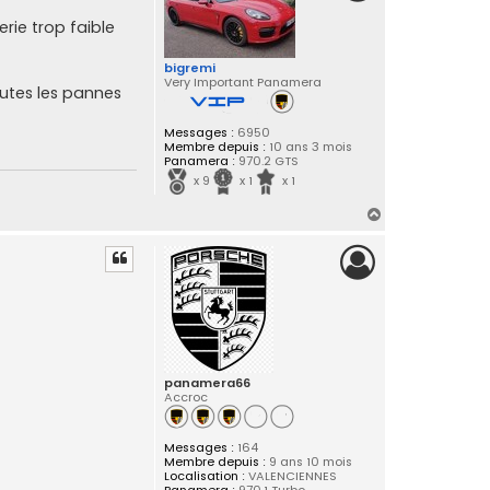
erie trop faible
bigremi
Very Important Panamera
utes les pannes
Messages :
6950
Membre depuis :
10 ans 3 mois
Panamera :
970.2 GTS
x 9
x 1
x 1
H
a
u
t
panamera66
Accroc
Messages :
164
Membre depuis :
9 ans 10 mois
Localisation :
VALENCIENNES