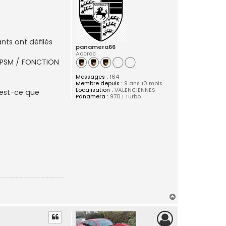
nts ont défilés
panamera66
Accroc
E PSM / FONCTION
Messages :
164
Membre depuis :
9 ans 10 mois
Localisation :
VALENCIENNES
 est-ce que
Panamera :
970.1 Turbo
H
a
u
t