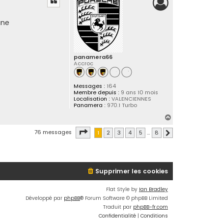
t
ine
panamera66
Accroc
Messages :
164
Membre depuis :
9 ans 10 mois
Localisation :
VALENCIENNES
Panamera :
970.1 Turbo
H
a
Page
1
sur
8
76 messages
1
2
3
4
5
…
8
Suivante
u
t
Supprimer les cookies
Flat Style by
Ian Bradley
Développé par
phpBB
® Forum Software © phpBB Limited
Traduit par
phpBB-fr.com
Confidentialité
|
Conditions