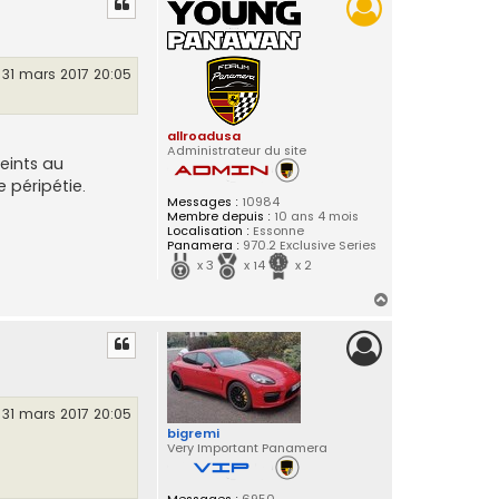
t
31 mars 2017 20:05
allroadusa
Administrateur du site
teints au
 péripétie.
Messages :
10984
Membre depuis :
10 ans 4 mois
Localisation :
Essonne
Panamera :
970.2 Exclusive Series
x 3
x 14
x 2
H
a
u
t
31 mars 2017 20:05
bigremi
Very Important Panamera