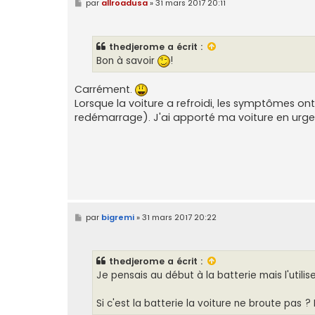
M
par
allroadusa
»
31 mars 2017 20:11
e
s
s
a
thedjerome
a écrit :
g
e
Bon à savoir
!
Carrément.
Lorsque la voiture a refroidi, les symptômes ont
redémarrage). J'ai apporté ma voiture en urgen
M
par
bigremi
»
31 mars 2017 20:22
e
s
s
a
thedjerome
a écrit :
g
e
Je pensais au début à la batterie mais l'utilis
Si c'est la batterie la voiture ne broute pas 