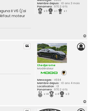
Messages :
6950
Membre depuis :
10 ans 3 mois
Panamera :
970.2 GTS
guna II V6 (j'ai
x 9
x 1
x 1
r défaut moteur
H
a
u
t
thedjerome
Modérateur
Messages :
11594
Membre depuis :
10 ans 4 mois
Localisation :
13
Panamera :
970.2 GTS
x 14
x 4
x 3
H
a
u