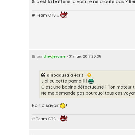
Si c'est la batterie la voiture ne broute pas ? 
# Team GTS …
M
par
thedjerome
»
31 mars 2017 20:05
e
s
s
a
allroadusa
a écrit :
g
e
J'ai eu cette panne !!!
C'est une bobine défectueuse ! Ton moteur to
Ne me demande pas pourquoi tous ces voyant
Bon à savoir
!
# Team GTS …