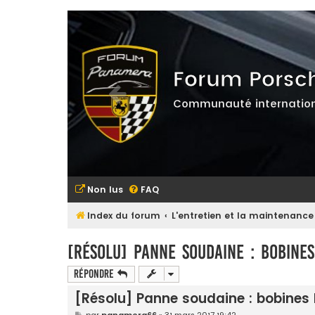
Forum Porsc
Communauté internation
Non lus
FAQ
Index du forum
L'entretien et la maintenance
[Résolu] Panne soudaine : bobines
Répondre
[Résolu] Panne soudaine : bobines
M
par
panamera66
»
31 mars 2017 19:42