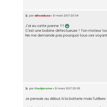
M
par
allroadusa
»
31 mars 2017 20:04
e
s
s
J'ai eu cette panne !!!
a
C'est une bobine défectueuse ! Ton moteur tour
g
e
Ne me demande pas pourquoi tous ces voyants
M
par
thedjerome
»
31 mars 2017 20:05
e
s
s
Je pensais au début à la batterie mais l'utilises
a
g
e