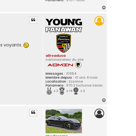
Panamera :
970.1 Turbo
H
a
u
t
s voyants.
allroadusa
Administrateur du site
Messages :
10984
Membre depuis :
10 ans 4 mois
Localisation :
Essonne
Panamera :
970.2 Exclusive Series
x 3
x 14
x 2
H
a
u
t