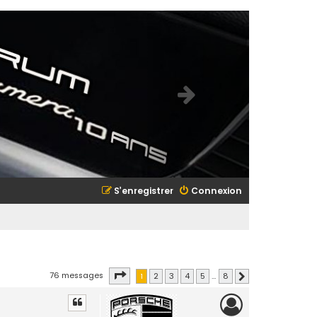
S’enregistrer
Connexion
Page
1
sur
8
76 messages
1
2
3
4
5
…
8
Suivante