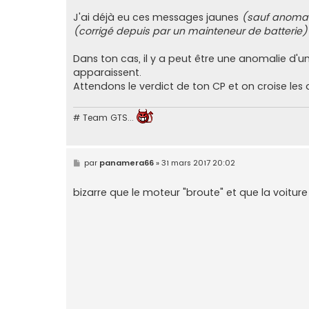
s
s
J'ai déjà eu ces messages jaunes
(sauf anomal
a
(corrigé depuis par un mainteneur de batterie)
g
e
Dans ton cas, il y a peut être une anomalie d
apparaissent.
Attendons le verdict de ton CP et on croise les d
# Team GTS...
M
par
panamera66
»
31 mars 2017 20:02
e
s
s
bizarre que le moteur "broute" et que la voiture
a
g
e