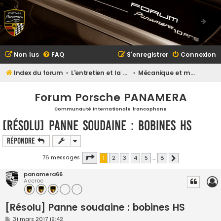
Non lus
FAQ
S’enregistrer
Connexion
Index du forum
L'entretien et la maintenance
Mécanique et maintenance
Forum Porsche PANAMERA
Communauté internationale francophone
[Résolu] Panne soudaine : bobines HS
Répondre
Page
1
sur
8
76 messages
1
2
3
4
5
…
8
Suivante
panamera66
Accroc
[Résolu] Panne soudaine : bobines HS
M
31 mars 2017 19:42