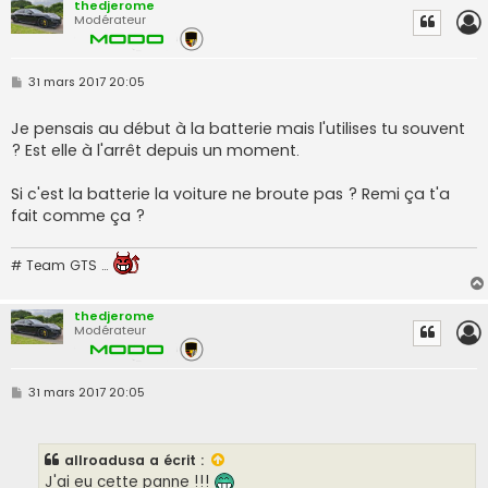
thedjerome
Modérateur
M
31 mars 2017 20:05
e
s
s
Je pensais au début à la batterie mais l'utilises tu souvent
a
? Est elle à l'arrêt depuis un moment.
g
e
Si c'est la batterie la voiture ne broute pas ? Remi ça t'a
fait comme ça ?
# Team GTS …
thedjerome
Modérateur
M
31 mars 2017 20:05
e
s
s
a
allroadusa
a écrit :
g
e
J'ai eu cette panne !!!