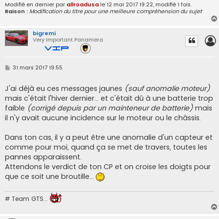
Modifié en dernier par
allroadusa
le 12 mai 2017 19:22, modifié 1 fois.
Raison :
Modification du titre pour une meilleure compréhension du sujet
bigremi
Very Important Panamera
M
31 mars 2017 19:55
e
s
s
J'ai déjà eu ces messages jaunes
(sauf anomalie moteur)
a
mais c'était l'hiver dernier... et c'était dû à une batterie trop
g
e
faible
(corrigé depuis par un mainteneur de batterie)
mais
il n'y avait aucune incidence sur le moteur ou le châssis.
Dans ton cas, il y a peut être une anomalie d'un capteur et
comme pour moi, quand ça se met de travers, toutes les
pannes apparaissent.
Attendons le verdict de ton CP et on croise les doigts pour
que ce soit une broutille...
# Team GTS...