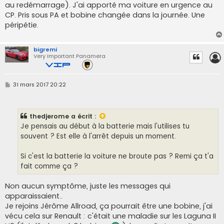
au redémarrage). J'ai apporté ma voiture en urgence au
CP. Pris sous PA et bobine changée dans la journée. Une
péripétie.
bigremi
Very Important Panamera
M
31 mars 2017 20:22
e
s
s
a
thedjerome
a écrit :
g
e
Je pensais au début à la batterie mais l'utilises tu
souvent ? Est elle à l'arrêt depuis un moment.
Si c'est la batterie la voiture ne broute pas ? Remi ça t'a
fait comme ça ?
Non aucun symptôme, juste les messages qui
apparaissaient..
Je rejoins Jérôme Allroad, ça pourrait être une bobine, j'ai
vécu cela sur Renault : c'était une maladie sur les Laguna II