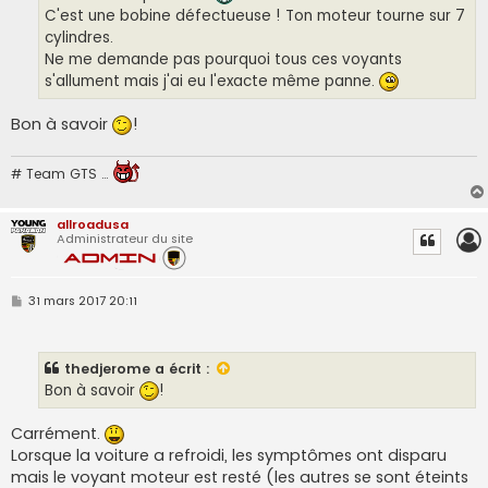
C'est une bobine défectueuse ! Ton moteur tourne sur 7
cylindres.
Ne me demande pas pourquoi tous ces voyants
s'allument mais j'ai eu l'exacte même panne.
Bon à savoir
!
# Team GTS …
allroadusa
Administrateur du site
M
31 mars 2017 20:11
e
s
s
a
thedjerome
a écrit :
g
e
Bon à savoir
!
Carrément.
Lorsque la voiture a refroidi, les symptômes ont disparu
mais le voyant moteur est resté (les autres se sont éteints