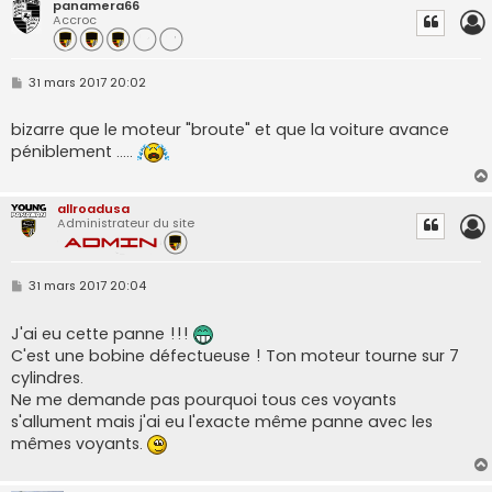
panamera66
Accroc
M
31 mars 2017 20:02
e
s
s
bizarre que le moteur "broute" et que la voiture avance
a
péniblement .....
g
e
allroadusa
Administrateur du site
M
31 mars 2017 20:04
e
s
s
J'ai eu cette panne !!!
a
C'est une bobine défectueuse ! Ton moteur tourne sur 7
g
e
cylindres.
Ne me demande pas pourquoi tous ces voyants
s'allument mais j'ai eu l'exacte même panne avec les
mêmes voyants.