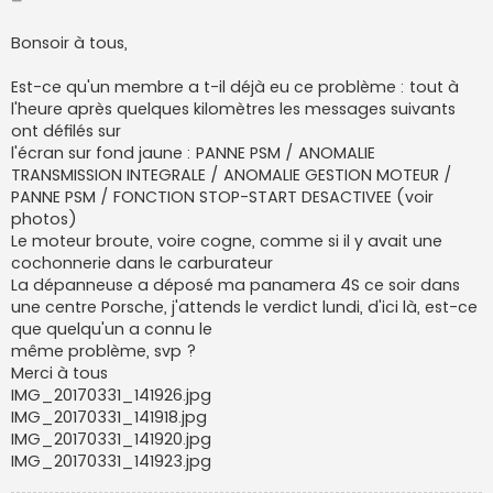
e
s
s
Bonsoir à tous,
a
g
e
Est-ce qu'un membre a t-il déjà eu ce problème : tout à
l'heure après quelques kilomètres les messages suivants
ont défilés sur
l'écran sur fond jaune : PANNE PSM / ANOMALIE
TRANSMISSION INTEGRALE / ANOMALIE GESTION MOTEUR /
PANNE PSM / FONCTION STOP-START DESACTIVEE (voir
photos)
Le moteur broute, voire cogne, comme si il y avait une
cochonnerie dans le carburateur
La dépanneuse a déposé ma panamera 4S ce soir dans
une centre Porsche, j'attends le verdict lundi, d'ici là, est-ce
que quelqu'un a connu le
même problème, svp ?
Merci à tous
IMG_20170331_141926.jpg
IMG_20170331_141918.jpg
IMG_20170331_141920.jpg
IMG_20170331_141923.jpg