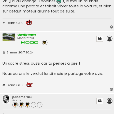
V6 (j'ai dû changé 3 bobines
), le moulin tournait
comme une patate et faisait vibrer toute la voiture, et bien
sûr défaut moteur allumé tout de suite.
# Team GTS...
thedjerome
Modérateur
M
31 mars 2017 20:24
e
s
s
Un sacré stress auSsi car tu penses à pire !
a
g
e
Nous aurons le verdict lundi mais je partage votre avis.
# Team GTS …
panamera66
Accroc