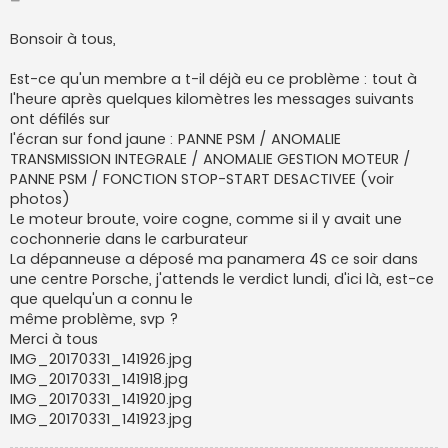
e
s
s
Bonsoir à tous,
a
g
e
Est-ce qu'un membre a t-il déjà eu ce problème : tout à
l'heure après quelques kilomètres les messages suivants
ont défilés sur
l'écran sur fond jaune : PANNE PSM / ANOMALIE
TRANSMISSION INTEGRALE / ANOMALIE GESTION MOTEUR /
PANNE PSM / FONCTION STOP-START DESACTIVEE (voir
photos)
Le moteur broute, voire cogne, comme si il y avait une
cochonnerie dans le carburateur
La dépanneuse a déposé ma panamera 4S ce soir dans
une centre Porsche, j'attends le verdict lundi, d'ici là, est-ce
que quelqu'un a connu le
même problème, svp ?
Merci à tous
IMG_20170331_141926.jpg
IMG_20170331_141918.jpg
IMG_20170331_141920.jpg
IMG_20170331_141923.jpg