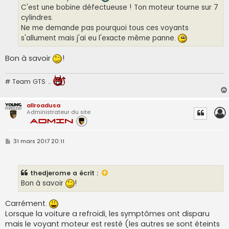
C'est une bobine défectueuse ! Ton moteur tourne sur 7
cylindres.
Ne me demande pas pourquoi tous ces voyants
s'allument mais j'ai eu l'exacte même panne.
Bon à savoir
!
# Team GTS …
allroadusa
Administrateur du site
M
31 mars 2017 20:11
e
s
s
a
thedjerome
a écrit :
g
e
Bon à savoir
!
Carrément.
Lorsque la voiture a refroidi, les symptômes ont disparu
mais le voyant moteur est resté (les autres se sont éteints