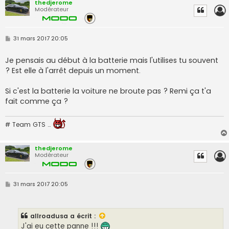
thedjerome
Modérateur
M
31 mars 2017 20:05
e
s
s
Je pensais au début à la batterie mais l'utilises tu souvent
a
? Est elle à l'arrêt depuis un moment.
g
e
Si c'est la batterie la voiture ne broute pas ? Remi ça t'a
fait comme ça ?
# Team GTS …
thedjerome
Modérateur
M
31 mars 2017 20:05
e
s
s
a
allroadusa
a écrit :
g
e
J'ai eu cette panne !!!