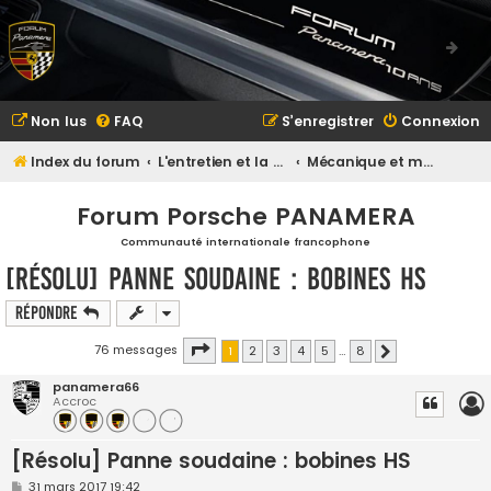
Non lus
FAQ
S’enregistrer
Connexion
Index du forum
L'entretien et la maintenance
Mécanique et maintenance
Forum Porsche PANAMERA
Communauté internationale francophone
[Résolu] Panne soudaine : bobines HS
Répondre
Page
1
sur
8
76 messages
1
2
3
4
5
…
8
Suivante
panamera66
Accroc
[Résolu] Panne soudaine : bobines HS
M
31 mars 2017 19:42