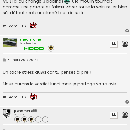
V6 (j'ai dû changé 3 bobines
), le moulin tournait
comme une patate et faisait vibrer toute la voiture, et bien
sûr défaut moteur allumé tout de suite.
# Team GTS...
thedjerome
Modérateur
M
31 mars 2017 20:24
e
s
s
Un sacré stress auSsi car tu penses à pire !
a
g
e
Nous aurons le verdict lundi mais je partage votre avis.
# Team GTS …
panamera66
Accroc