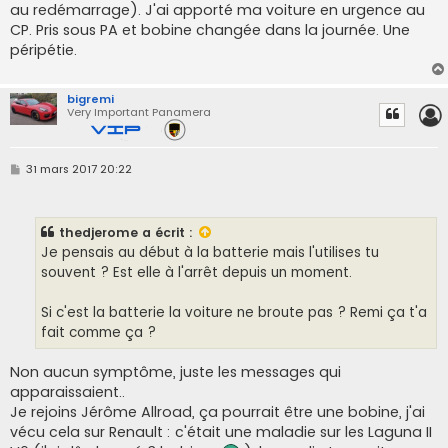
au redémarrage). J'ai apporté ma voiture en urgence au
CP. Pris sous PA et bobine changée dans la journée. Une
péripétie.
bigremi
Very Important Panamera
M
31 mars 2017 20:22
e
s
s
a
thedjerome
a écrit :
g
e
Je pensais au début à la batterie mais l'utilises tu
souvent ? Est elle à l'arrêt depuis un moment.
Si c'est la batterie la voiture ne broute pas ? Remi ça t'a
fait comme ça ?
Non aucun symptôme, juste les messages qui
apparaissaient..
Je rejoins Jérôme Allroad, ça pourrait être une bobine, j'ai
vécu cela sur Renault : c'était une maladie sur les Laguna II