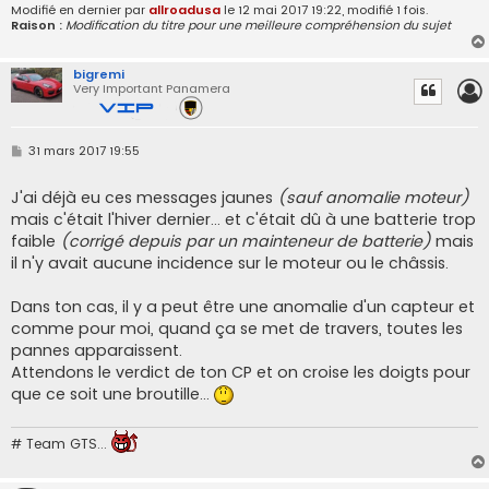
Modifié en dernier par
allroadusa
le 12 mai 2017 19:22, modifié 1 fois.
Raison :
Modification du titre pour une meilleure compréhension du sujet
bigremi
Very Important Panamera
M
31 mars 2017 19:55
e
s
s
J'ai déjà eu ces messages jaunes
(sauf anomalie moteur)
a
mais c'était l'hiver dernier... et c'était dû à une batterie trop
g
e
faible
(corrigé depuis par un mainteneur de batterie)
mais
il n'y avait aucune incidence sur le moteur ou le châssis.
Dans ton cas, il y a peut être une anomalie d'un capteur et
comme pour moi, quand ça se met de travers, toutes les
pannes apparaissent.
Attendons le verdict de ton CP et on croise les doigts pour
que ce soit une broutille...
# Team GTS...