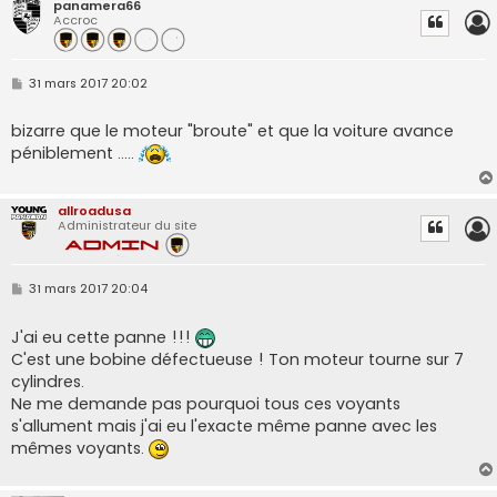
panamera66
Accroc
M
31 mars 2017 20:02
e
s
s
bizarre que le moteur "broute" et que la voiture avance
a
péniblement .....
g
e
allroadusa
Administrateur du site
M
31 mars 2017 20:04
e
s
s
J'ai eu cette panne !!!
a
C'est une bobine défectueuse ! Ton moteur tourne sur 7
g
e
cylindres.
Ne me demande pas pourquoi tous ces voyants
s'allument mais j'ai eu l'exacte même panne avec les
mêmes voyants.